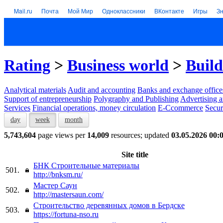
Mail.ru
Почта
Мой Мир
Одноклассники
ВКонтакте
Игры
З
Rating
>
Business world
>
Build
Analytical materials
Audit and accounting
Banks and exchange office
Support of entrepreneurship
Polygraphy and Publishing
Advertising a
Services
Financial operations, money circulation
E-Ccommerce
Secur
day
week
month
5,743,604
page views per
14,009
resources; updated
03.05.2026 00:
Site title
БНК Строительные материалы
501.
http://bnksm.ru/
Мастер Саун
502.
http://mastersaun.com/
Строительство деревянных домов в Бердске
503.
https://fortuna-nso.ru