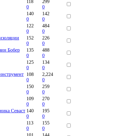
118
299
0
0
140
142
0
0
122
484
0
0
оизоляции
152
226
0
0
зин Бобер
135
488
0
0
125
134
0
0
оинструмент
108
2,224
0
0
150
259
0
0
109
270
0
0
ника Севаст
140
195
0
0
113
155
0
0
101
144