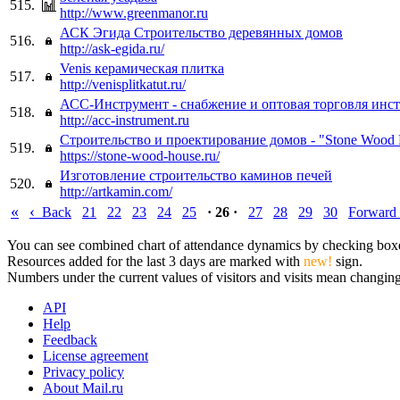
515.
http://www.greenmanor.ru
АСК Эгида Строительство деревянных домов
516.
http://ask-egida.ru/
Venis керамическая плитка
517.
http://venisplitkatut.ru/
АСС-Инструмент - снабжение и оптовая торговля инс
518.
http://acc-instrument.ru
Строительство и проектирование домов - "Stone Wood
519.
https://stone-wood-house.ru/
Изготовление строительство каминов печей
520.
http://artkamin.com/
«
‹
Back
21
22
23
24
25
· 26 ·
27
28
29
30
Forward
You can see combined chart of attendance dynamics by checking boxes 
Resources added for the last 3 days are marked with
new!
sign.
Numbers under the current values of visitors and visits mean changings
API
Help
Feedback
License agreement
Privacy policy
About Mail.ru