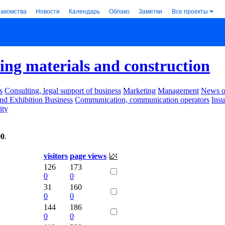
накомства
Новости
Календарь
Облако
Заметки
Все проекты
ing materials and construction
s
Consulting, legal support of business
Marketing
Management
News of
nd Exhibition Business
Communication, communication operators
Ins
ity
00
.
visitors
page views
126
173
0
0
31
160
0
0
144
186
0
0