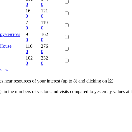
0
0
16
121
0
0
7
119
0
0
трументом
9
162
0
0
 House"
116
276
0
0
102
232
0
0
›
»
near resources of your interest (up to 8) and clicking on
 in the numbers of visitors and visits compared to yesterday values at 