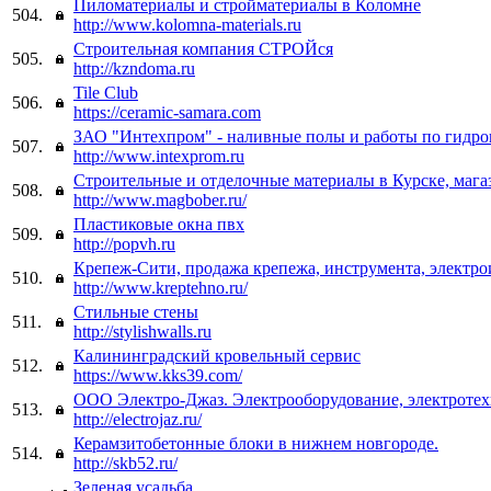
Пиломатериалы и стройматериалы в Коломне
504.
http://www.kolomna-materials.ru
Строительная компания СТРОЙся
505.
http://kzndoma.ru
Tile Club
506.
https://ceramic-samara.com
ЗАО "Интехпром" - наливные полы и работы по гидр
507.
http://www.intexprom.ru
Строительные и отделочные материалы в Курске, мага
508.
http://www.magbober.ru/
Пластиковые окна пвх
509.
http://popvh.ru
Крепеж-Сити, продажа крепежа, инструмента, электр
510.
http://www.kreptehno.ru/
Стильные стены
511.
http://stylishwalls.ru
Калининградский кровельный сервис
512.
https://www.kks39.com/
ООО Электро-Джаз. Электрооборудование, электротех
513.
http://electrojaz.ru/
Керамзитобетонные блоки в нижнем новгороде.
514.
http://skb52.ru/
Зеленая усадьба