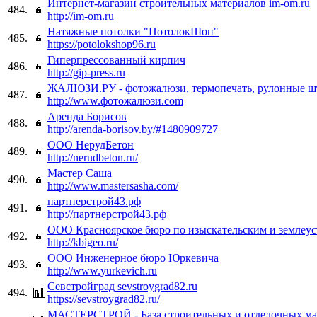
Интернет-магазин строительных материалов im-om.ru
484.
http://im-om.ru
Натяжные потолки "ПотолокШоп"
485.
https://potolokshop96.ru
Гиперпрессованный кирпич
486.
http://gip-press.ru
ЖАЛЮЗИ.РУ - фотожалюзи, термопечать, рулонные ш
487.
http://www.фотожалюзи.com
Аренда Борисов
488.
http://arenda-borisov.by/#1480909727
ООО НерудБетон
489.
http://nerudbeton.ru/
Мастер Саша
490.
http://www.mastersasha.com/
партнерстрой43.рф
491.
http://партнерстрой43.рф
ООО Красноярское бюро по изыскательским и землеу
492.
http://kbigeo.ru/
ООО Инженерное бюро Юркевича
493.
http://www.yurkevich.ru
Севстройград sevstroygrad82.ru
494.
https://sevstroygrad82.ru/
МАСТЕРСТРОЙ - База строительных и отделочных ма