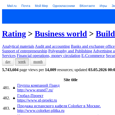
Mail.ru
Почта
Мой Мир
Одноклассники
ВКонтакте
Игры
З
Rating
>
Business world
>
Build
Analytical materials
Audit and accounting
Banks and exchange office
Support of entrepreneurship
Polygraphy and Publishing
Advertising a
Services
Financial operations, money circulation
E-Ccommerce
Secur
day
week
month
5,743,604
page views per
14,009
resources; updated
03.05.2026 00:
Site title
Группа компаний Гранд
481.
http://www.grand7.ru/
Глобал-Проект
482.
https://www.gl-proekt.ru
Продажа испанского кафеля Colorker в Москве.
483.
http://www.colorker-plitka.ru