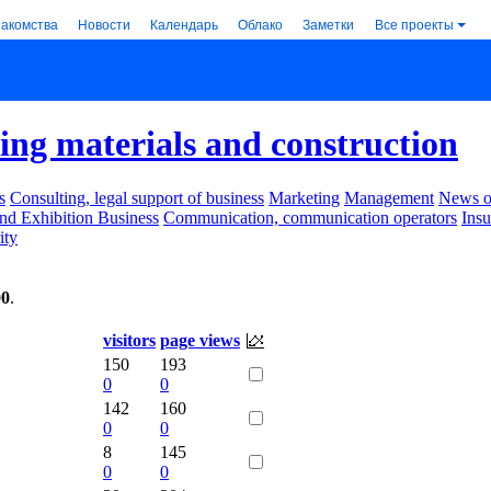
накомства
Новости
Календарь
Облако
Заметки
Все проекты
ing materials and construction
s
Consulting, legal support of business
Marketing
Management
News of
nd Exhibition Business
Communication, communication operators
Ins
ity
00
.
visitors
page views
150
193
0
0
142
160
0
0
8
145
0
0