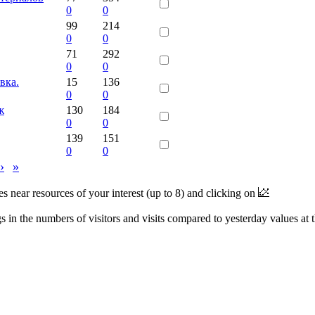
0
0
99
214
0
0
71
292
0
0
вка.
15
136
0
0
ж
130
184
0
0
139
151
0
0
›
»
near resources of your interest (up to 8) and clicking on
 in the numbers of visitors and visits compared to yesterday values at 