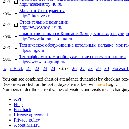
495.
http://masterstroy-48.ru/
Магазин Инструменты
496.
http://abrazives.ru
Строительные компании
497.
http://www.stroy-list.ru/
Пластиковые окна в Коломне. Замер, монтаж, регулиро
498.
http://www.kolomna-okna.ru
Техническое обслуживание котельных, наладка, монта
499.
https://nrgs.ru
Теплофф - монтаж и обслуживание систем отопления
500.
https://www.t-c-group.ru/
«
‹
Back
21
22
23
24
· 25 ·
26
27
28
29
30
Forward
You can see combined chart of attendance dynamics by checking boxes 
Resources added for the last 3 days are marked with
new!
sign.
Numbers under the current values of visitors and visits mean changings
API
Help
Feedback
License agreement
Privacy policy
About Mail.ru