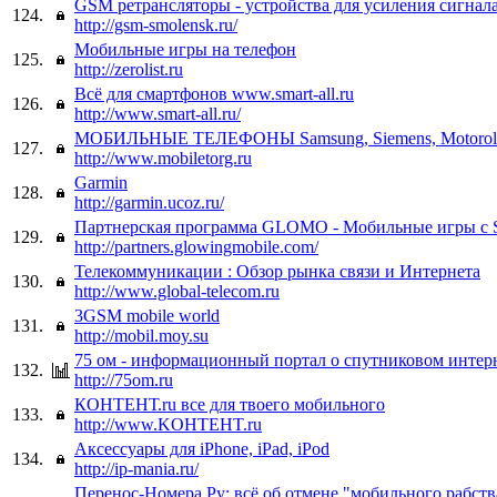
GSM ретрансляторы - устройства для усиления сигнал
124.
http://gsm-smolensk.ru/
Мобильные игры на телефон
125.
http://zerolist.ru
Всё для смартфонов www.smart-all.ru
126.
http://www.smart-all.ru/
МОБИЛЬНЫЕ ТЕЛЕФОНЫ Samsung, Siemens, Motorola,
127.
http://www.mobiletorg.ru
Garmin
128.
http://garmin.ucoz.ru/
Партнерская программа GLOMO - Мобильные игры с
129.
http://partners.glowingmobile.com/
Телекоммуникации : Обзор рынка связи и Интернета
130.
http://www.global-telecom.ru
3GSM mobile world
131.
http://mobil.moy.su
75 ом - информационный портал о спутниковом интер
132.
http://75om.ru
КОНТЕНТ.ru все для твоего мобильного
133.
http://www.KOHTEHT.ru
Аксессуары для iPhone, iPad, iPod
134.
http://ip-mania.ru/
Перенос-Номера.Ру: всё об отмене "мобильного рабств