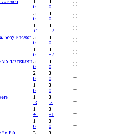
а сотовой
1
3
0
0
3
3
0
0
1
3
+1
+2
 Sony Ericsson
3
3
0
0
1
3
0
+2
 SMS платежами
3
3
0
0
2
3
0
0
1
3
0
0
нете
1
3
-3
-3
1
3
+1
+1
1
3
0
0
а" в РФ
3
3