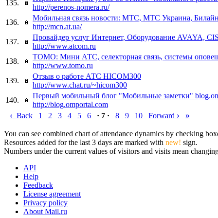
135.
http://perenos-nomera.ru/
Мобильная связь новости: МТС, МТС Украина, Билайн
136.
http://mcn.at.ua/
Провайдер услуг Интернет, Оборудование AVAYA, C
137.
http://www.atcom.ru
TOMO: Мини АТС, селекторная связь, системы опове
138.
http://www.tomo.ru
Отзыв о работе АТС HICOM300
139.
http://www.chat.ru/~hicom300
Первый мобильный блог "Мобильные заметки" blog.om
140.
http://blog.omportal.com
‹
›
»
Back
1
2
3
4
5
6
· 7 ·
8
9
10
Forward
You can see combined chart of attendance dynamics by checking boxes 
Resources added for the last 3 days are marked with
new!
sign.
Numbers under the current values of visitors and visits mean changings
API
Help
Feedback
License agreement
Privacy policy
About Mail.ru