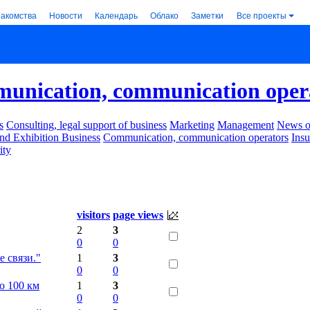
накомства
Новости
Календарь
Облако
Заметки
Все проекты
unication, communication oper
s
Consulting, legal support of business
Marketing
Management
News of
nd Exhibition Business
Communication, communication operators
Ins
ity
visitors
page views
2
3
0
0
 связи."
1
3
0
0
о 100 км
1
3
0
0