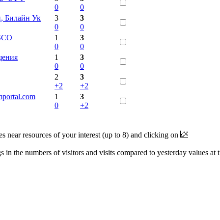
0
0
, Билайн Ук
3
3
0
0
ISCO
1
3
0
0
щения
1
3
0
0
2
3
+2
+2
portal.com
1
3
0
+2
near resources of your interest (up to 8) and clicking on
 in the numbers of visitors and visits compared to yesterday values at 