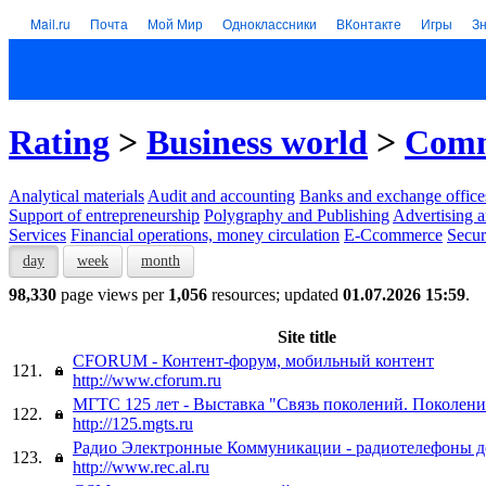
Mail.ru
Почта
Мой Мир
Одноклассники
ВКонтакте
Игры
З
Rating
>
Business world
>
Comm
Analytical materials
Audit and accounting
Banks and exchange office
Support of entrepreneurship
Polygraphy and Publishing
Advertising a
Services
Financial operations, money circulation
E-Ccommerce
Secur
day
week
month
98,330
page views per
1,056
resources; updated
01.07.2026 15:59
.
Site title
CFORUM - Контент-форум, мобильный контент
121.
http://www.cforum.ru
МГТС 125 лет - Выставка "Связь поколений. Поколение
122.
http://125.mgts.ru
Радио Электронные Коммуникации - радиотелефоны д
123.
http://www.rec.al.ru