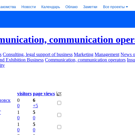
накомства
Новости
Календарь
Облако
Заметки
Все проекты
unication, communication oper
s
Consulting, legal support of business
Marketing
Management
News of
nd Exhibition Business
Communication, communication operators
Ins
ity
visitors
page views
новск
0
6
0
+5
Г
1
5
0
0
1
5
0
0