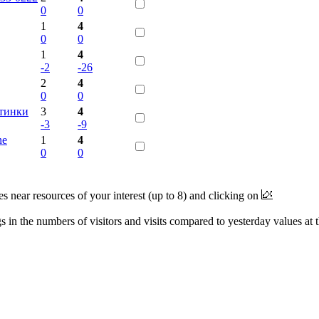
0
0
1
4
0
0
1
4
-2
-26
2
4
0
0
ртинки
3
4
-3
-9
ne
1
4
0
0
near resources of your interest (up to 8) and clicking on
 in the numbers of visitors and visits compared to yesterday values at 