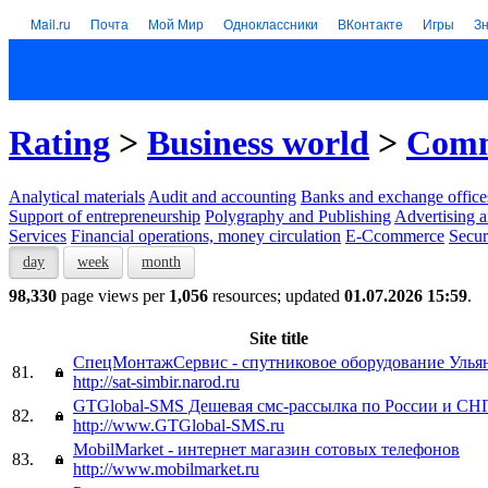
Mail.ru
Почта
Мой Мир
Одноклассники
ВКонтакте
Игры
З
Rating
>
Business world
>
Comm
Analytical materials
Audit and accounting
Banks and exchange office
Support of entrepreneurship
Polygraphy and Publishing
Advertising a
Services
Financial operations, money circulation
E-Ccommerce
Secur
day
week
month
98,330
page views per
1,056
resources; updated
01.07.2026 15:59
.
Site title
СпецМонтажСервис - спутниковое оборудование Улья
81.
http://sat-simbir.narod.ru
GTGlobal-SMS Дешевая смс-рассылка по России и СН
82.
http://www.GTGlobal-SMS.ru
MobilMarket - интернет магазин сотовых телефонов
83.
http://www.mobilmarket.ru