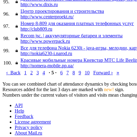
95.
http://www.dixis.ru
Центр проектирования и строительства
96.
http://www.centerproekt.ru/
Номер 8-809 для оказания платных телефонных услуг
97.
http://club809.ru
Recom jsc. | аккумуляторные батареи и элементы
98.
http://www.powerpack.ru
Все для телефона Nokia 6230i - java-игры, мелодии, ка
99.
http://nokia6230-i.narod.ru
Красивые мобильные номера Киевстар МТС Life Beeli
100.
http://nomera-mobile.pp.ua/
‹
›
»
Back
1
2
3
4
· 5 ·
6
7
8
9
10
Forward
You can see combined chart of attendance dynamics by checking boxes 
Resources added for the last 3 days are marked with
new!
sign.
Numbers under the current values of visitors and visits mean changings
API
Help
Feedback
License agreement
Privacy policy
About Mail.ru