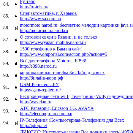
Ру-телс
84.
http://ru-tels.ru/
Спецавтоматика, г. Харьков
85.
http://www.sa.com.ua
motormoto.narod.ru: бесплатно мелодии картинки java s
86.
http://motormoto.narod.ru
О сотовой связи в Рязани, и не только
87.
http://www.ryazan-mobile.narod.ru
1500 телефонов к Вам на сайт!
88.
http://www.omportal.com/action.php?action=5
Всё для телефона Motorola E398!
89.
http://e398.narod.ru
корпоративные тарифы Би-Лайн для всех
90.
http://билайн-корп.рф
GSM-Репитеры.РУ
91.
https://gsm-repiteri.ru/
Беспроводные сети wi-fi, телефония (VoIP, радиоудлин
92.
http://wavelan.ru
АТС Panasonic, Ericsson-LG, AVAYA
93.
http://telecomgroup.com.ua/
IP-Телефония (Компьютерная-Телефония) для Всех
94.
http://iptop.net
ДИКСИС: Интернет-магазин.Все новинки здесь!(495)9