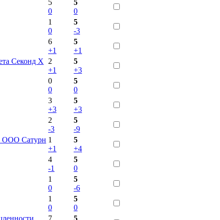
5
5
0
0
1
5
0
-3
6
5
+1
+1
ета Секонд Х
2
5
+1
+3
0
5
0
0
3
5
+3
+3
2
5
-3
-9
ов ООО Сатурн
1
5
+1
+4
4
5
-1
0
1
5
0
-6
1
5
0
0
шленности
7
5