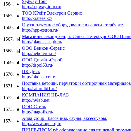
Segway Tour
1564.
http://segway-tour.ru/
ТОО КРейт Электрон Сервис
1565.
http://kratees.kz/
Грузоподъемное оборудование в санкт-петербурге.
1566.
http://npp-estron.ru/
Магазины секонд хенд г. Санкт-Петербург ООО План
1567.
http://planetashspb.ru/
ООО Венкон-Сервис
1568.
http://helioterm.ru/
ООО Дизайн-Строй
1569.
http://dspol63.ru/
ПК Диск
1570.
http://pkdisk.com/
Поставка ветоши, перчаток и обтирочных материал
1571.
http://saturnltd1.ru/
КОМПАНИЯ НВ-ЛАБ
1572.
http://nvlab.net
ООО Стиль
1573.
http://magofis.ru/
Aqua group - бассейны, сауны, аксессуары.
1574.
http://www.aqua-g.ru
ПИЩЕ-ПРОМ.рф оборудование для пищевой промы