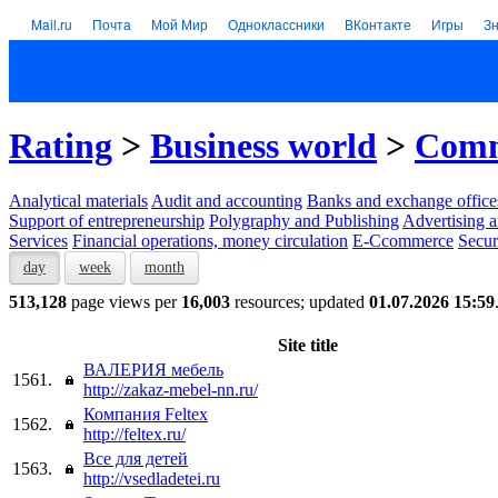
Mail.ru
Почта
Мой Мир
Одноклассники
ВКонтакте
Игры
З
Rating
>
Business world
>
Comm
Analytical materials
Audit and accounting
Banks and exchange office
Support of entrepreneurship
Polygraphy and Publishing
Advertising a
Services
Financial operations, money circulation
E-Ccommerce
Secur
day
week
month
513,128
page views per
16,003
resources; updated
01.07.2026 15:59
Site title
ВАЛЕРИЯ мебель
1561.
http://zakaz-mebel-nn.ru/
Компания Feltex
1562.
http://feltex.ru/
Все для детей
1563.
http://vsedladetei.ru