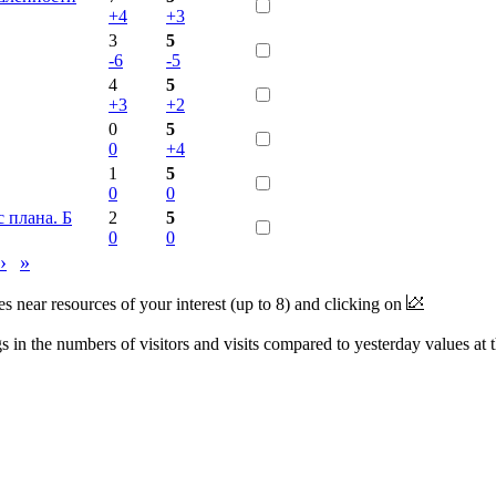
+4
+3
3
5
-6
-5
4
5
+3
+2
0
5
0
+4
1
5
0
0
 плана. Б
2
5
0
0
›
»
near resources of your interest (up to 8) and clicking on
 in the numbers of visitors and visits compared to yesterday values at 