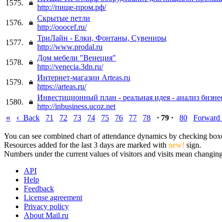
1575.
http://пище-пром.рф/
Скрытые петли
1576.
http://ooocef.ru/
ТриЛайн - Елки, Фонтаны, Сувениры
1577.
http://www.prodal.ru
Дом мебели "Венеция"
1578.
http://venecia.3dn.ru/
Интернет-магазин Arteas.ru
1579.
https://arteas.ru/
Инвестиционный план - реальная идея - анализ бизнес
1580.
http://inbusiness.ucoz.net
«
‹
Back
71
72
73
74
75
76
77
78
· 79 ·
80
Forward
You can see combined chart of attendance dynamics by checking boxes 
Resources added for the last 3 days are marked with
new!
sign.
Numbers under the current values of visitors and visits mean changings
API
Help
Feedback
License agreement
Privacy policy
About Mail.ru