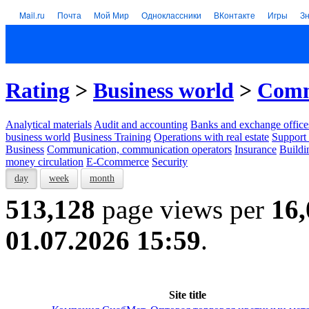
Mail.ru
Почта
Мой Мир
Одноклассники
ВКонтакте
Игры
З
Rating
>
Business world
>
Comm
Analytical materials
Audit and accounting
Banks and exchange office
business world
Business Training
Operations with real estate
Support 
Business
Communication, communication operators
Insurance
Buildi
money circulation
E-Ccommerce
Security
day
week
month
513,128
page views per
16,
01.07.2026 15:59
.
Site title