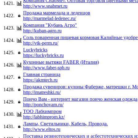
Компания СнабМет. Оптовая торговля цветными мет
1421.
http://www.snabmet.ru
Продажа мармелада и леденцов
1422.
http://marmelad-ledenec.ru/
Компания "Кубань Агро"
1423.
http://kuban-agro.ru
Соль поваренная пищевая кормовая Калийные удобр
1424.
http://vtk-perm.ru/
Luckybricks
1425.
https://luckybricks.ru
Кухонные вытяжи FABER (Италия)
1426.
http://www.faber-spb.ru
Главная страница
1427.
https://akmtech.ru
Продажа сувениров: кулоны Фаберже, матрешки г. М
1428.
http://imatreshki.ru/
Пончо Вам - интернет магазин пончо женская одежда
1429.
http://ponchovam.ru/
ТОО Лабхимпром
1430.
http://labhimprom.kz/
Лампы, Светильники, Кабель, Провода.
1431.
http://www.eltos.ru
Поставка резинотехнических и асбестотехнических и