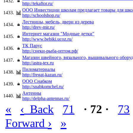
1432.
http://tekaftor.ru/
ООО Инвестиции школам предлагает товары для шк
1433.
http://schoolshop.ru/
Лестницы, мебель, двери из дерева
1434.
http://drev-mir.ru/
Интернет магазин "Модные детки"
1435.
http://www.bebiki.ucoz.ru/
ТК Парус
1436.
http://снеки-рыба-оптом.рф/
Магазин швейного, вязального, вышивального обору
1437.
http://astra-tex.ru
Пиломатериалы
1438.
http://fregat-kazan.ru/
ООО Снабком
1439.
http://snabkomchel.ru/
Антенны
1440.
http://delpha-antennas.ru/
«
‹
Back
71
· 72 ·
73
›
»
Forward