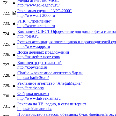
Медиа агентство +SOL
721.
http://www.sol-agency.ru/
Рекламная группа "АРТ-2000"
722.
http://www.art-2000.ru
РПК "Стремление"
723.
http://www.stremlen.ru
Компания ОЛЕСТ Оформление для дома, офиса и авто
724.
http://olest.ru
Русская ассоциация поставщиков и производителей су
725.
http://www.rapps.ru
Доска деловых предложений
726.
http://masterbiz.ucoz.com/
Копицентр центральный
727.
http://kopycentr.ru
Charlie. - рекламное агентство Чарли
728.
https://charlie36.ru/
Рекламное агентство "АльфаМедиа"
729.
http://artadv.org/
Фабрика рекламы
730.
http://www.fab-reklama.ru
Реклама на ТВ, радио, в сети интернет
731.
https://reklamapro.kz
Производство вывесок, объемных букв, фреймлайтов, 