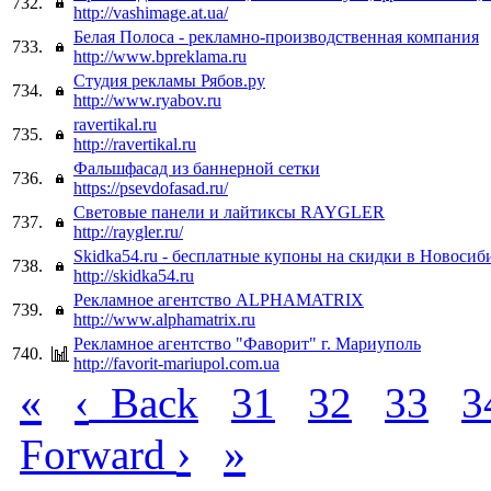
732.
http://vashimage.at.ua/
Белая Полоса - рекламно-производственная компания
733.
http://www.bpreklama.ru
Студия рекламы Рябов.ру
734.
http://www.ryabov.ru
ravertikal.ru
735.
http://ravertikal.ru
Фальшфасад из баннерной сетки
736.
https://psevdofasad.ru/
Световые панели и лайтиксы RAYGLER
737.
http://raygler.ru/
Skidka54.ru - бесплатные купоны на скидки в Новосиб
738.
http://skidka54.ru
Рекламное агентство ALPHAMATRIX
739.
http://www.alphamatrix.ru
Рекламное агентство "Фаворит" г. Мариуполь
740.
http://favorit-mariupol.com.ua
«
‹
Back
31
32
33
3
›
»
Forward