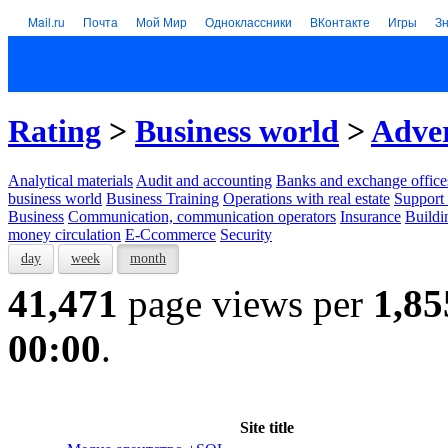
Mail.ru
Почта
Мой Мир
Одноклассники
ВКонтакте
Игры
З
Rating
>
Business world
>
Adver
Analytical materials
Audit and accounting
Banks and exchange office
business world
Business Training
Operations with real estate
Support 
Business
Communication, communication operators
Insurance
Buildi
money circulation
E-Ccommerce
Security
day
week
month
41,471
page views per
1,85
00:00
.
Site title