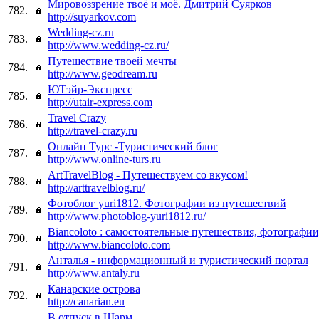
Мировоззрение твоё и моё. Дмитрий Суярков
782.
http://suyarkov.com
Wedding-cz.ru
783.
http://www.wedding-cz.ru/
Путешествие твоей мечты
784.
http://www.geodream.ru
ЮТэйр-Экспресс
785.
http://utair-express.com
Travel Crazy
786.
http://travel-crazy.ru
Онлайн Турс -Туристический блог
787.
http://www.online-turs.ru
ArtTravelBlog - Путешествуем со вкусом!
788.
http://arttravelblog.ru/
Фотоблог yuri1812. Фотографии из путешествий
789.
http://www.photoblog-yuri1812.ru/
Biancoloto : самостоятельные путешествия, фотографии
790.
http://www.biancoloto.com
Анталья - информационный и туристический портал
791.
http://www.antaly.ru
Канарские острова
792.
http://canarian.eu
В отпуск в Шарм