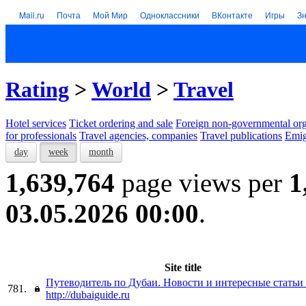
Mail.ru
Почта
Мой Мир
Одноклассники
ВКонтакте
Игры
З
Rating
>
World
>
Travel
Hotel services
Тicket ordering and sale
Foreign non-governmental org
for professionals
Travel agencies, companies
Travel publications
Emig
day
week
month
1,639,764
page views per
1
03.05.2026 00:00
.
Site title
Путеводитель по Дубаи. Новости и интересные статьи
781.
http://dubaiguide.ru