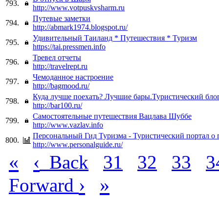
793.
http://www.votpuskvsharm.ru
Путевые заметки
794.
http://abmark1974.blogspot.ru/
Удивительный Таиланд * Путешествия * Туризм
795.
https://tai.pressmen.info
Тревел отчеты
796.
http://travelrept.ru
Чемоданное настроение
797.
http://bagmood.ru/
Куда лучше поехать? Лучшие бары.Туристический блог
798.
http://bar100.ru/
Самостоятельные путешествия Вацлава Шуббе
799.
http://www.vazlav.info
Персональный Гид Туризма - Туристический портал о
800.
http://www.personalguide.ru/
«
‹
Back
31
32
33
3
›
»
Forward