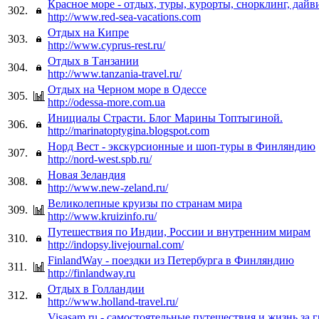
Красное море - отдых, туры, курорты, снорклинг, дайв
302.
http://www.red-sea-vacations.com
Отдых на Кипре
303.
http://www.cyprus-rest.ru/
Отдых в Танзании
304.
http://www.tanzania-travel.ru/
Отдых на Черном море в Одессе
305.
http://odessa-more.com.ua
Инициалы Страсти. Блог Марины Топтыгиной.
306.
http://marinatoptygina.blogspot.com
Норд Вест - экскурсионные и шоп-туры в Финляндию
307.
http://nord-west.spb.ru/
Новая Зеландия
308.
http://www.new-zeland.ru/
Великолепные круизы по странам мира
309.
http://www.kruizinfo.ru/
Путешествия по Индии, России и внутренним мирам
310.
http://indopsy.livejournal.com/
FinlandWay - поездки из Петербурга в Финляндию
311.
http://finlandway.ru
Отдых в Голландии
312.
http://www.holland-travel.ru/
Visasam.ru - cамостоятельные путешествия и жизнь за 