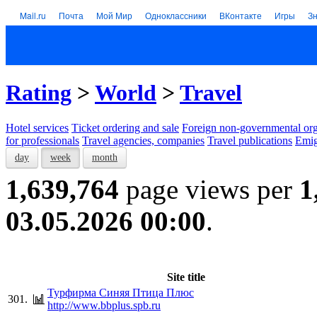
Mail.ru
Почта
Мой Мир
Одноклассники
ВКонтакте
Игры
З
Rating
>
World
>
Travel
Hotel services
Тicket ordering and sale
Foreign non-governmental org
for professionals
Travel agencies, companies
Travel publications
Emig
day
week
month
1,639,764
page views per
1
03.05.2026 00:00
.
Site title
Турфирма Синяя Птица Плюс
301.
http://www.bbplus.spb.ru