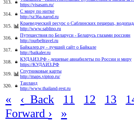
313.
https://visasam.ru/
С миру по нитке
314.
http://sz36a.narod.ru
Краеведческий ресурс о Саблинских пещерах, водопада
315.
http://www.sablino.ru
Путешествия по Беларуси - Беларусь глазами россиян
316.
http://ourbeltravel.ru
Байкалер.ру - лучший сайт о Байкале
317.
http://baikaler.ru
КУДАИЗ.РФ - дешевые авиабилеты по России и миру
318.
https://КУДАИЗ.РФ
Спутниковые карты
319.
http://maps.viptop.ru/
Таиланд
320.
http://www.thailand-rest.ru
«
‹
Back
11
12
13
1
›
»
Forward