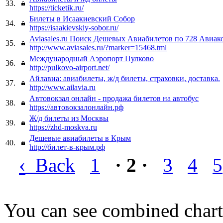
33.
https://ticketik.ru/
Билеты в Исаакиевский Собор
34.
https://isaakievskiy-sobor.ru/
Aviasales.ru Поиск Дешевых Авиабилетов по 728 Авиак
35.
http://www.aviasales.ru/?marker=15468.tml
Международный Аэропорт Пулково
36.
http://pulkovo-airport.net/
Айлавиа: авиабилеты, ж/д билеты, страховки, доставка.
37.
http://www.ailavia.ru
Автовокзал онлайн - продажа билетов на автобус
38.
https://автовокзалонлайн.рф
Ж/д билеты из Москвы
39.
https://zhd-moskva.ru
Дешевые авиабилеты в Крым
40.
http://билет-в-крым.рф
‹
Back
1
· 2 ·
3
4
5
You can see combined chart