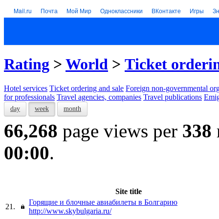
Mail.ru
Почта
Мой Мир
Одноклассники
ВКонтакте
Игры
З
Rating
>
World
>
Тicket orderi
Hotel services
Тicket ordering and sale
Foreign non-governmental org
for professionals
Travel agencies, companies
Travel publications
Emig
day
week
month
66,268
page views per
338
00:00
.
Site title
Горящие и блочные авиабилеты в Болгарию
21.
http://www.skybulgaria.ru/