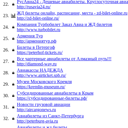
РусАвиа24 - Дешевые авиабилеты. Круглосуточная авиа
22.
http://rusavia24.ru/
ЖД билеты онлайн, расписание, места - zd-bilet-online.ru
23.
http://zd-bilet-online.ru/
Компания Турбобилет Заказ Авиа и ЖД билетов
24.
http://www.turbobilet.ru
Армения Тур
25.
http://армениятур.рф
Билеты в Петергоф
26.
https://peterhof-tickets.ru/
Все чартерные авиабилеты от Алмазный путь!!!
27.
http://diamond-way.ru
Авиакассы НАДЕЖДА
28.
http://www.airticket.spb.ru/
Музеи Московского Кремля
29.
https://kremlin-museum.ru/
Субсидированные авиабилеты в Крым
30.
https://субсидированные-билеты.рф/
Новости грузовой авиации
31.
http://aircargonews.ru
Авиабилеты из Санкт-Петербурга
32.
http://peterburg-avia.ru
Авиабилеты и жд билеты