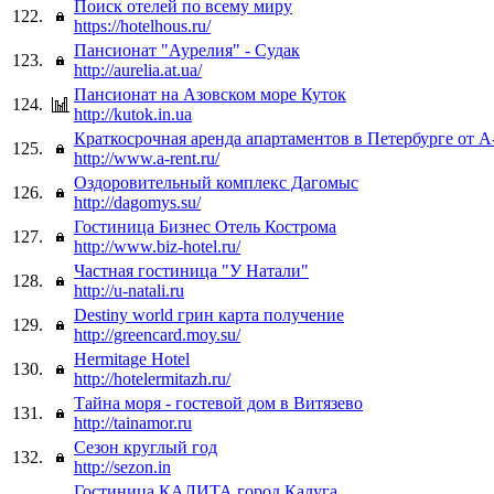
Поиск отелей по всему миру
122.
https://hotelhous.ru/
Пансионат "Аурелия" - Судак
123.
http://aurelia.at.ua/
Пансионат на Азовском море Куток
124.
http://kutok.in.ua
Краткосрочная аренда апартаментов в Петербурге от 
125.
http://www.a-rent.ru/
Оздоровительный комплекс Дагомыс
126.
http://dagomys.su/
Гостиница Бизнес Отель Кострома
127.
http://www.biz-hotel.ru/
Частная гостиница "У Натали"
128.
http://u-natali.ru
Destiny world грин карта получение
129.
http://greencard.moy.su/
Hermitage Hotel
130.
http://hotelermitazh.ru/
Тайна моря - гостевой дом в Витязево
131.
http://tainamor.ru
Сезон круглый год
132.
http://sezon.in
Гостиница КАЛИТА город Калуга