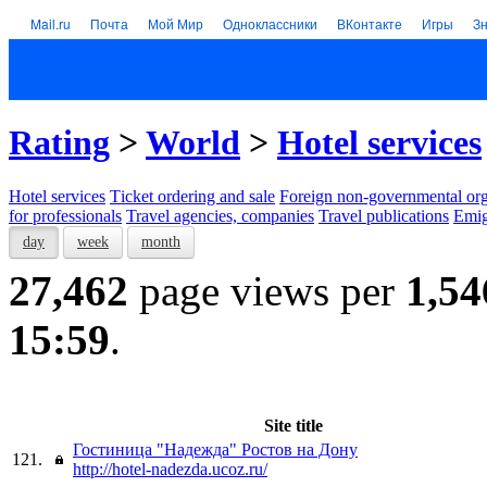
Mail.ru
Почта
Мой Мир
Одноклассники
ВКонтакте
Игры
З
Rating
>
World
>
Hotel services
Hotel services
Тicket ordering and sale
Foreign non-governmental org
for professionals
Travel agencies, companies
Travel publications
Emig
day
week
month
27,462
page views per
1,54
15:59
.
Site title
Гостиница "Надежда" Ростов на Дону
121.
http://hotel-nadezda.ucoz.ru/