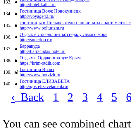
133.
http://hotel-kalita.ru
Гостиница Вояж Новокузнецк
134.
http://voyage42.ru/
гостиницы в Польше отели пансионаты апартаменты с
135.
http://www.polturizm.ru
Отдых в Лоо эллинг коттедж у самого моря
136.
http://superloo.ru/
Барракуда
137.
http://barracudas-hotel.ru
Отдых в Орджоникидзе Крым
138.
https://krim-otdih.com
Гостиница Визит
139.
http://www.hotvizit.ru
Гостиница ЕЛИЗАВЕТА
140.
http://gos-elizavetamail.ru/
‹
Back
1
2
3
4
5
You can see combined chart