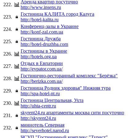
Аренда квартир посуточно
222.
http://www.insens.ru
Гостиница КАЛИТА город Калуга
223.
http://hotel-kalita.ru
Конференц-залы в Украине
224.
http://konf-zal.com.ua
Гостиница Дружба
225.
http://hotel-druzhba.com
Гостиницы в Украине
226.
http://hotels.org.ua
Отдых в Евпатории
227.
http://evpator.com.ua/
Гостинично-ресторанный комплекс "Берёзка"
228.
http://berizka.com.ua/
Гостиница Родник здоровья" Нижняя тура
229.
http://spa-hotel-nt.ru
Гостиница Центральная, Ухта
230.
http://uhta-centr.ru
skyrent24.ru апартаменты москва сити посуточно
231.
http://skyrent24.ru
миниотель Северная
232.
http://severhotel.narod.ru
ЧСУП "Гостиничный комплекс "Турист"