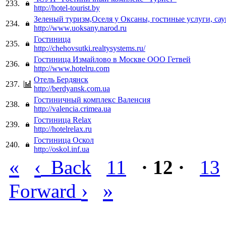
233.
http://hotel-tourist.by
Зеленый туризм,Оселя у Оксаны, гостиные услуги, сау
234.
http://www.uoksany.narod.ru
Гостиница
235.
http://chehovsutki.realtysystems.ru/
Гостиница Измайлово в Москве ООО Гетвей
236.
http://www.hotelru.com
Отель Бердянск
237.
http://berdyansk.com.ua
Гостиничный комплекс Валенсия
238.
http://valencia.crimea.ua
Гостиница Relax
239.
http://hotelrelax.ru
Гостиница Оскол
240.
http://oskol.inf.ua
«
‹
Back
11
· 12 ·
13
›
»
Forward