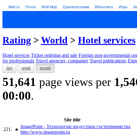
Mail.ru
Почта
Мой Мир
Одноклассники
ВКонтакте
Игры
З
Rating
>
World
>
Hotel services
Hotel services
Тicket ordering and sale
Foreign non-governmental org
for professionals
Travel agencies, companies
Travel publications
Emig
day
week
month
51,641
page views per
1,54
00:00
.
Site title
ImagePoint - Технологии индустрии гостеприимства
221.
http://www.imagepoint.ru