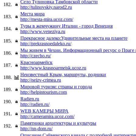
Село Тулиновка Тамбовской области
182.
http://tulinovskiy.narod2.ru
Места мира
183.
http://mesta-mira.ucoz.com/
Туры в жемчужину Италии - город Венеция
184.
http://www.veneziya.ru
Прекрасное далеко:Удивительные места на планете
185.
http://prekrasnoedaleko.ru/
Мы живем в Чехии. Информационный ресурс о Праге 
186.
http://czecho.ru/
Красноармейск
187.
http://www.krasnoarmeisk.ucoz.ru
Неизвестный Крым, маршруты, родники
188.
http://neizv-crimea.ru
Мировой туризм: страны и города
189.
http://helpintourism.com
Radien.ru
190.
http://radien.ru/
WEB КАМЕРЫ МИРА
191.
http://cameramira.ucoz.com/
Памятники архитектуры и культуры
192.
http://nn-dom.ru/
Описание Сайменского канала с подробной интеракти