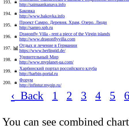
193.
http://saimaankanava.info
Баковка
194.
http://www.bakovka.info
Проект Самро. Деревня. Храм, Озеро. Люди
195.
http://samro.spb.ru
Dragonfly Villa - rent a piece of the Virgin islands
196.
http://www.dragonflyvilla.com
Отдых и лечение в Германии
197.
https://www.berlingid.de/
Удивительный Мир
198.
http://www.myplanet-ua.com/
Харбинский портал российского клуба
199.
http://harbin-portal.ru
Форум
200.
http://infintur.myqip.ru/
‹
Back
1
2
3
4
5
You can see combined chart