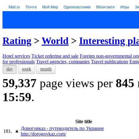
Mail.ru
Почта
Мой Мир
Одноклассники
ВКонтакте
Игры
З
Rating
>
World
>
Interesting pl
Hotel services
Тicket ordering and sale
Foreign non-governmental org
for professionals
Travel agencies, companies
Travel publications
Emig
day
week
month
59,337
page views per
845
15:59
.
Site title
Дороговказ - путеводитель по Украине
181.
http://dorogovkaz.com/