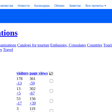
накомства
Новости
Календарь
Облако
Заметки
Все проекты
ations
anizations
Catalogs for tourism
Embassies, Consulates
Countries
Touri
es
Travel
visitors
page views
178
361
-13
-59
13
302
+5
-67
53
156
-17
+39
3
119