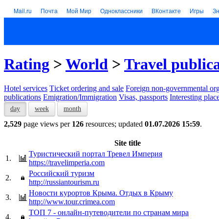
Mail.ru
Почта
Мой Мир
Одноклассники
ВКонтакте
Игры
З
Rating
>
World
>
Travel public
Hotel services
Тicket ordering and sale
Foreign non-governmental org
publications
Emigration/Immigration
Visas, passports
Interesting plac
day
week
month
2,529
page views per
126
resources; updated
01.07.2026 15:59
.
Site title
Туристический портал Тревел Империя
1.
https://travelimperia.com
Российский туризм
2.
http://russiantourism.ru
Новости курортов Крыма. Отдых в Крыму
3.
http://www.tour.crimea.com
ТОП 7 - онлайн-путеводители по странам мира
4.