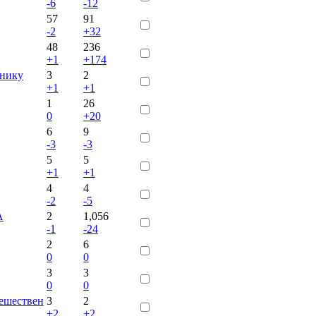
-6
-12
57
91
-2
+32
48
236
+1
+174
ннику
3
2
+1
+1
1
26
0
+20
6
9
-3
-3
5
5
+1
+1
4
4
-2
-5
А
2
1,056
-1
-24
2
6
0
0
3
3
0
0
тешествен
3
2
+2
+2