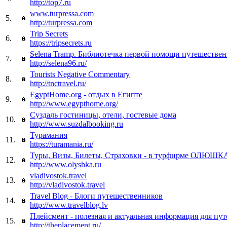
http://top7.ru
www.turpressa.com
5.
http://turpressa.com
Trip Secrets
6.
https://tripsecrets.ru
Selena Tramp. Библиотечка первой помощи путешестве
7.
http://selena96.ru/
Tourists Negative Commentary
8.
http://tnctravel.ru/
EgyptHome.org - отдых в Египте
9.
http://www.egypthome.org/
Суздаль гостиницы, отели, гостевые дома
10.
http://www.suzdalbooking.ru
Турамания
11.
https://turamania.ru/
Туры, Визы, Билеты, Страховки - в турфирме ОЛЮШК
12.
http://www.olyshka.ru
vladivostok.travel
13.
http://vladivostok.travel
Travel Blog - Блоги путешественников
14.
http://www.travelblog.lv
Плейсмент - полезная и актуальная информация для пу
15.
http://theplacement.ru/