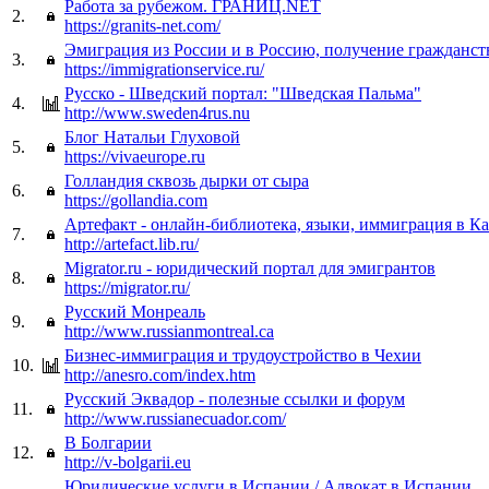
Работа за рубежом. ГРАНИЦ.NET
2.
https://granits-net.com/
Эмиграция из России и в Россию, получение гражданс
3.
https://immigrationservice.ru/
Русско - Шведский портал: "Шведская Пальма"
4.
http://www.sweden4rus.nu
Блог Натальи Глуховой
5.
https://vivaeurope.ru
Голландия сквозь дырки от сыра
6.
https://gollandia.com
Артефакт - онлайн-библиотека, языки, иммиграция в К
7.
http://artefact.lib.ru/
Migrator.ru - юридический портал для эмигрантов
8.
https://migrator.ru/
Русский Монреаль
9.
http://www.russianmontreal.ca
Бизнес-иммиграция и трудоустройство в Чехии
10.
http://anesro.com/index.htm
Русский Эквадор - полезные ссылки и форум
11.
http://www.russianecuador.com/
В Болгарии
12.
http://v-bolgarii.eu
Юридические услуги в Испании / Адвокат в Испании