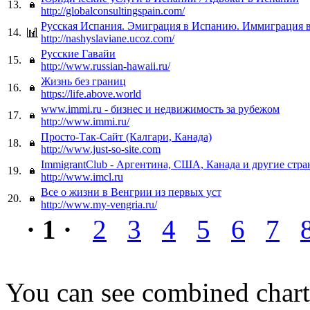
13.
http://globalconsultingspain.com/
Русская Испания. Эмиграция в Испанию. Иммиграция 
14.
http://nashyslaviane.ucoz.com/
Русские Гавайи
15.
http://www.russian-hawaii.ru/
Жизнь без границ
16.
https://life.above.world
www.immi.ru - бизнес и недвижимость за рубежом
17.
http://www.immi.ru/
Просто-Так-Сайт (Калгари, Канада)
18.
http://www.just-so-site.com
ImmigrantClub - Аргентина, США, Канада и другие стра
19.
http://www.imcl.ru
Все о жизни в Венгрии из первых уст
20.
http://www.my-vengria.ru/
· 1 ·
2
3
4
5
6
7
You can see combined chart