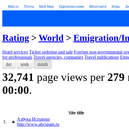
Mail.ru
Почта
Мой Мир
Одноклассники
ВКонтакте
Игры
З
Rating
>
World
>
Emigration/I
Hotel services
Тicket ordering and sale
Foreign non-governmental org
for professionals
Travel agencies, companies
Travel publications
Emig
day
week
month
32,741
page views per
279
00:00
.
Site title
Азбука Испании
1.
http://www.abcspain.ru