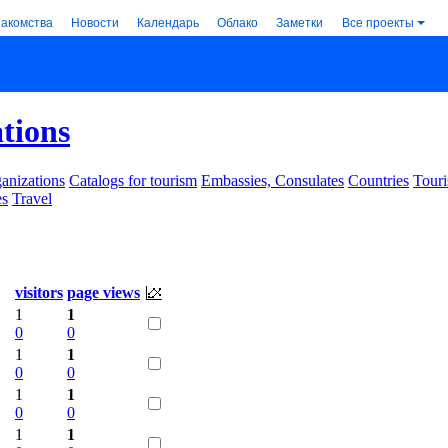
накомства
Новости
Календарь
Облако
Заметки
Все проекты
ations
anizations
Catalogs for tourism
Embassies, Consulates
Countries
Touri
es
Travel
visitors
page views
1
1
0
0
1
1
0
0
1
1
0
0
1
1