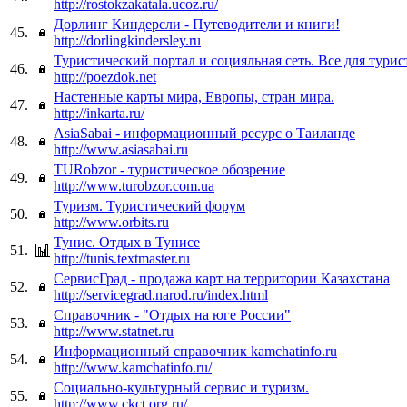
http://rostokzakatala.ucoz.ru/
Дорлинг Киндерсли - Путеводители и книги!
45.
http://dorlingkindersley.ru
Туристический портал и социяльная сеть. Все для турис
46.
http://poezdok.net
Настенные карты мира, Европы, стран мира.
47.
http://inkarta.ru/
AsiaSabai - информационный ресурс о Таиланде
48.
http://www.asiasabai.ru
TURobzor - туристическое обозрение
49.
http://www.turobzor.com.ua
Туризм. Туристический форум
50.
http://www.orbits.ru
Тунис. Отдых в Тунисе
51.
http://tunis.textmaster.ru
СервисГрад - продажа карт на территории Казахстана
52.
http://servicegrad.narod.ru/index.html
Справочник - "Отдых на юге России"
53.
http://www.statnet.ru
Информационный справочник kamchatinfo.ru
54.
http://www.kamchatinfo.ru/
Социально-культурный сервис и туризм.
55.
http://www.ckct.org.ru/