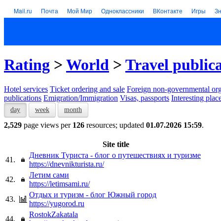
Mail.ru
Почта
Мой Мир
Одноклассники
ВКонтакте
Игры
З
Rating
>
World
>
Travel public
Hotel services
Тicket ordering and sale
Foreign non-governmental org
publications
Emigration/Immigration
Visas, passports
Interesting plac
day
week
month
2,529
page views per
126
resources; updated
01.07.2026 15:59
.
Site title
Дневник Туриста - блог о путешествиях и туризме
41.
https://dnevnikturista.ru/
Летим сами
42.
https://letimsami.ru/
Отдых и туризм - блог Южный город
43.
https://yugorod.ru
RostokZakatala
44.