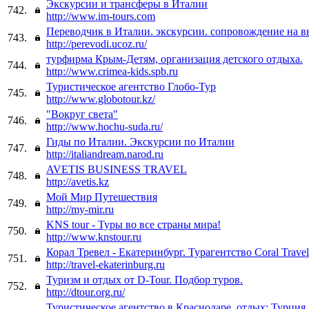
Экскурсии и трансферы в Италии
742.
http://www.im-tours.com
Переводчик в Италии. экскурсии. сопровождение на в
743.
http://perevodi.ucoz.ru/
турфирма Крым-Детям, организация детского отдыха.
744.
http://www.crimea-kids.spb.ru
Туристическое агентство Глобо-Тур
745.
http://www.globotour.kz/
"Вокруг света"
746.
http://www.hochu-suda.ru/
Гиды по Италии. Экскурсии по Италии
747.
http://italiandream.narod.ru
AVETIS BUSINESS TRAVEL
748.
http://avetis.kz
Мой Мир Путешествия
749.
http://my-mir.ru
KNS tour - Туры во все страны мира!
750.
http://www.knstour.ru
Корал Тревел - Екатеринбург. Турагентство Coral Travel
751.
http://travel-ekaterinburg.ru
Туризм и отдых от D-Tour. Подбор туров.
752.
http://dtour.org.ru/
Туристическое агентство в Краснодаре, отдых: Турция