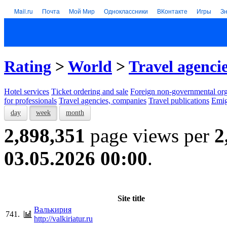
Mail.ru
Почта
Мой Мир
Одноклассники
ВКонтакте
Игры
З
Rating
>
World
>
Travel agenci
Hotel services
Тicket ordering and sale
Foreign non-governmental org
for professionals
Travel agencies, companies
Travel publications
Emig
day
week
month
2,898,351
page views per
2
03.05.2026 00:00
.
Site title
Валькирия
741.
http://valkiriatur.ru