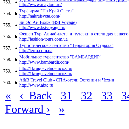
753.
http://www.maytour.ru/
Турфирма "На Край Света"
754.
http://nakraisveta.com/
Би-Эс-Ай Вояж (BSI Voyage)
755.
http://www.bsivoyage.ru/
Фешен Тур. Авиабилеты и путевки в отели для вашего
756.
http://fashion-tours.com.ua
Туристическое агентство "Территория Отдыха"
757.
http://terro.com.ua
Мобильное турагентство "БАМБАРДИР"
758.
http://www.bambardir.com/
http://1krugosvetnoe.ucoz.ru/
759.
http://1krugosvetnoe.ucoz.ru/
A&B Travel Club - СПА-отели Эстонии и Чехии
760.
http://www.abtc.ru
«
‹
Back
31
32
33
3
›
»
Forward