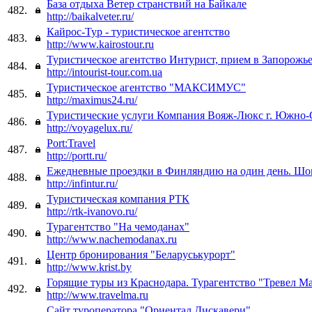
База отдыха Ветер странствий на Байкале
482.
http://baikalveter.ru/
Кайрос-Тур - туристическое агентство
483.
http://www.kairostour.ru
Туристическое агентство Интурист, прием в Запорожь
484.
http://intourist-tour.com.ua
Туристическое агентство "МАКСИМУС"
485.
http://maximus24.ru/
Туристические услуги Компания Вояж-Люкс г. Южно-
486.
http://voyagelux.ru/
Port:Travel
487.
http://portt.ru/
Ежедневные проездки в Финляндию на один день. Шо
488.
http://infintur.ru/
Туристическая компания РТК
489.
http://rtk-ivanovo.ru/
Турагентство "На чемоданах"
490.
http://www.nachemodanax.ru
Центр бронирования "Беларуськурорт"
491.
http://www.krist.by
Горящие туры из Краснодара. Турагентство "Тревел М
492.
http://www.travelma.ru
Сайт туроператора "Ориентал Дискавери"