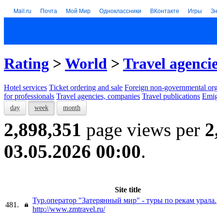
Mail.ru
Почта
Мой Мир
Одноклассники
ВКонтакте
Игры
З
Rating
>
World
>
Travel agenci
Hotel services
Тicket ordering and sale
Foreign non-governmental org
for professionals
Travel agencies, companies
Travel publications
Emig
day
week
month
2,898,351
page views per
2
03.05.2026 00:00
.
Site title
Тур.оператор "Затерянный мир" - туры по рекам урала.
481.
http://www.zmtravel.ru/