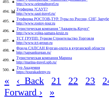
493.
http://www.orientaltravel.ru
Турфирма ?САУТ?
494.
http://www.saut-travel.ru/
Турфирма РОСТОВ-ТУР. Туры по России, СНГ, Зарубе
495.
http://www.rostov-tour.ru
Туристическая компания "Акварель-Круиз"
496.
http://www.volga-samara-kruiz.ru
ТСТ ГРУПП: Туризм Строительство Торговля
497.
http://www.tct-group.ru
Фонда САПСАН Курган-охота в курганской области
498.
http://sapsankurgan.ru/
Туристическая компания Марина
499.
http://marina-travel.spb.ru/
Тур Академия
500.
https://tourakademy.ru
«
‹
Back
21
22
23
2
›
»
Forward