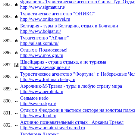
sigmatur.ru - Туристическое агентство Сигма Тур. Отд
882.
http://www.sigmatur.ru/
Туристическое агентство "ОНИКС"
883.
http://www.oniks-travel.ru
Болгария - туры в Болгарию, отдых в Болгарии
884.
http://www.bolgar.ru/
Турагентство "Айлант"
885.
http://ailant.komi.ru/
Отдых в Подмосковье!
886.
http://www.mos-gm.ru
Швейцария - страна отдыха, а не туризма
887.
http://www.swissguide.ru/
Туристическое агентство "Фортуна" г. Набережные Че
888.
http://www.fortuna-chelny.ru
Аэролинк-М-Трэвел - туры в любую страну мира
889.
http://www.aerolink.ru
Седьмое небо
890.
http://seven-sky.ru/
Отдых в Феодосии в частном секторе на золотом пляж
891.
http://www.feod.ru
Активно-познавательный отдых - Аркаим-Трэвел
892.
http://www.arkaim-travel.narod.ru
Турфирма Дартекс