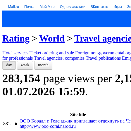
Mail.ru
Почта
Мой Мир
Одноклассники
ВКонтакте
Игры
З
Rating
>
World
>
Travel agenci
Hotel services
Тicket ordering and sale
Foreign non-governmental org
for professionals
Travel agencies, companies
Travel publications
Emig
day
week
month
283,154
page views per
2,1
01.07.2026 15:59
.
Site title
ООО Коралл г. Геленджик приглашает отдохнуть на Че
881.
http://www.ooo-coral.narod.ru