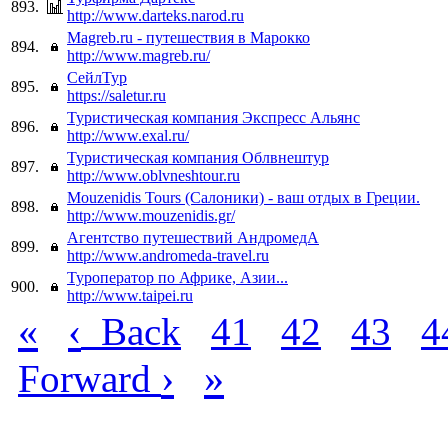
893.
http://www.darteks.narod.ru
Magreb.ru - путешествия в Марокко
894.
http://www.magreb.ru/
СейлТур
895.
https://saletur.ru
Туристическая компания Экспресс Альянс
896.
http://www.exal.ru/
Туристическая компания Облвнештур
897.
http://www.oblvneshtour.ru
Mouzenidis Tours (Салоники) - ваш отдых в Греции.
898.
http://www.mouzenidis.gr/
Агентство путешествий АндромедА
899.
http://www.andromeda-travel.ru
Туроператор по Африке, Азии...
900.
http://www.taipei.ru
«
‹
Back
41
42
43
4
›
»
Forward