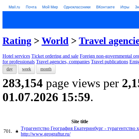
Mail.ru
Почта
Мой Мир
Одноклассники
ВКонтакте
Игры
З
Rating
>
World
>
Travel agenci
Hotel services
Тicket ordering and sale
Foreign non-governmental org
for professionals
Travel agencies, companies
Travel publications
Emig
day
week
month
283,154
page views per
2,1
01.07.2026 15:59
.
Site title
Турагентство География Екатеринбург - турагентство х
701.
http://www.geograftur.ru/