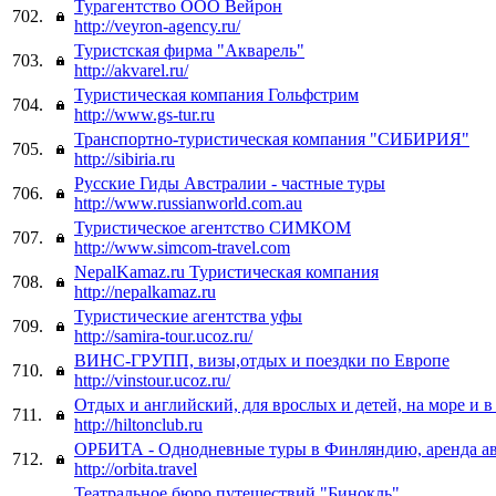
Турагентство ООО Вейрон
702.
http://veyron-agency.ru/
Туристская фирма "Акварель"
703.
http://akvarel.ru/
Туристическая компания Гольфстрим
704.
http://www.gs-tur.ru
Транспортно-туристическая компания "СИБИРИЯ"
705.
http://sibiria.ru
Русские Гиды Австралии - частные туры
706.
http://www.russianworld.com.au
Туристическое агентство СИМКОМ
707.
http://www.simcom-travel.com
NepalKamaz.ru Туристическая компания
708.
http://nepalkamaz.ru
Туристические агентства уфы
709.
http://samira-tour.ucoz.ru/
ВИНС-ГРУПП, визы,отдых и поездки по Европе
710.
http://vinstour.ucoz.ru/
Отдых и английский, для врослых и детей, на море и 
711.
http://hiltonclub.ru
ОРБИТА - Однодневные туры в Финляндию, аренда ав
712.
http://orbita.travel
Театральное бюро путешествий "Бинокль"