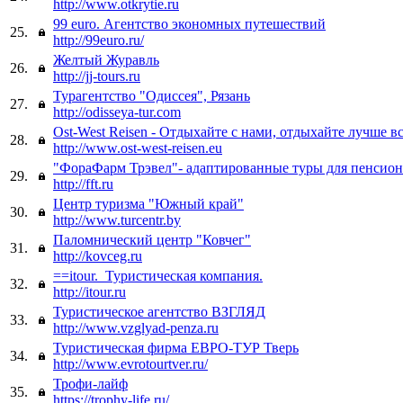
http://www.otkrytie.ru
99 euro. Агентство экономных путешествий
25.
http://99euro.ru/
Желтый Журавль
26.
http://jj-tours.ru
Турагентство "Одиссея", Рязань
27.
http://odisseya-tur.com
Ost-West Reisen - Отдыхайте с нами, отдыхайте лучше в
28.
http://www.ost-west-reisen.eu
"ФораФарм Трэвел"- адаптированные туры для пенсион
29.
http://fft.ru
Центр туризма "Южный край"
30.
http://www.turcentr.by
Паломнический центр "Ковчег"
31.
http://kovceg.ru
==itour. Туристическая компания.
32.
http://itour.ru
Туристическое агентство ВЗГЛЯД
33.
http://www.vzglyad-penza.ru
Туристическая фирма ЕВРО-ТУР Тверь
34.
http://www.evrotourtver.ru/
Трофи-лайф
35.
https://trophy-life.ru/