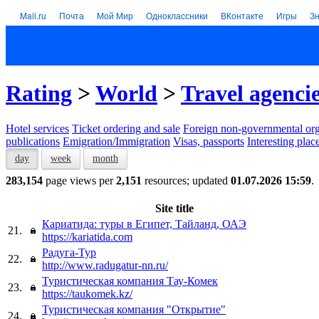
Mail.ru
Почта
Мой Мир
Одноклассники
ВКонтакте
Игры
З
Rating
>
World
>
Travel agenci
Hotel services
Тicket ordering and sale
Foreign non-governmental org
publications
Emigration/Immigration
Visas, passports
Interesting plac
day
week
month
283,154
page views per
2,151
resources; updated
01.07.2026 15:59
.
Site title
Кариатида: туры в Египет, Тайланд, ОАЭ
21.
https://kariatida.com
Радуга-Тур
22.
http://www.radugatur-nn.ru/
Туристическая компания Тау-Комек
23.
https://taukomek.kz/
Туристическая компания "Открытие"
24.