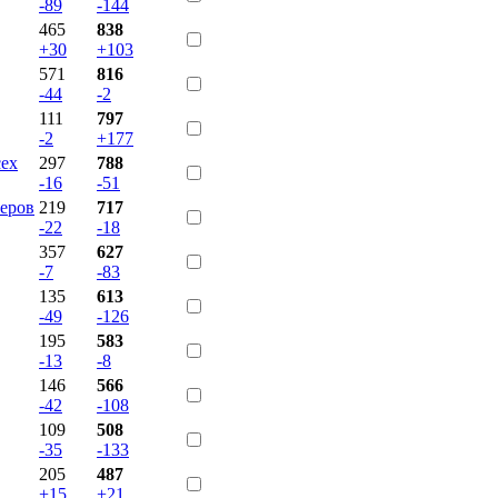
-89
-144
465
838
+30
+103
571
816
-44
-2
111
797
-2
+177
сех
297
788
-16
-51
еров
219
717
-22
-18
357
627
-7
-83
135
613
-49
-126
195
583
-13
-8
146
566
-42
-108
109
508
-35
-133
205
487
+15
+21