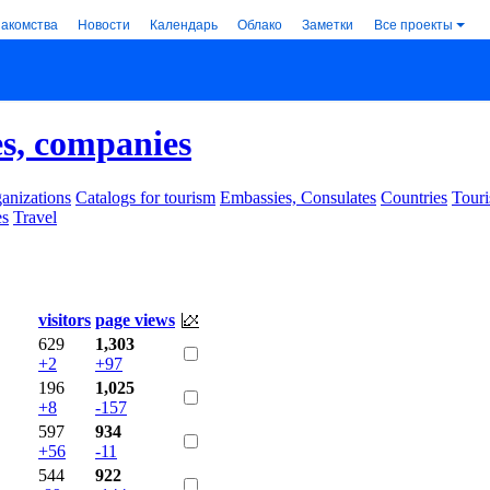
накомства
Новости
Календарь
Облако
Заметки
Все проекты
es, companies
anizations
Catalogs for tourism
Embassies, Consulates
Countries
Touri
es
Travel
visitors
page views
629
1,303
+2
+97
196
1,025
+8
-157
597
934
+56
-11
544
922