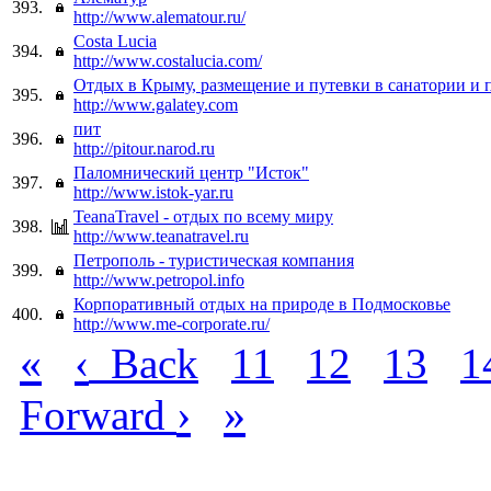
393.
http://www.alematour.ru/
Сosta Lucia
394.
http://www.costalucia.com/
Отдых в Крыму, размещение и путевки в санатории и
395.
http://www.galatey.com
пит
396.
http://pitour.narod.ru
Паломнический центр "Исток"
397.
http://www.istok-yar.ru
TeanaTravel - отдых по всему миру
398.
http://www.teanatravel.ru
Петрополь - туристическая компания
399.
http://www.petropol.info
Корпоративный отдых на природе в Подмосковье
400.
http://www.me-corporate.ru/
«
‹
Back
11
12
13
1
›
»
Forward