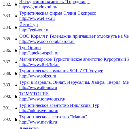
Экскурсионная артель "Городовод"
382.
https://gorodovod.ru/
Туристическая фирма Эллин Экспресс
383.
http://www.el-ex.ru
Йети Тур
384.
http://yeti-tour.ru
ООО Коралл г. Геленджик приглашает отдохнуть на Че
385.
http://www.ooo-coral.narod.ru
Тур Орион
386.
http://apteka-uspeh.ru
Магнитогорское Туристическое агентство Курортный 
387.
http://www.303793.ru
Туристическая компания SOL ZET Voyage
388.
http://www.solzet.ru
Туры в Израиль. Эйлат. Иерусалим. Хайфа. Тверия. Ме
389.
http://www.iltours.ru
TOMYTOURS
390.
http://www.tomytours.ru/
Туристическое агентство Инклюзив-Тур
391.
http://inklusive-tur.ru/
Туристическое агентство "Мавик"
392.
http://www.mavik.ru
Алематур