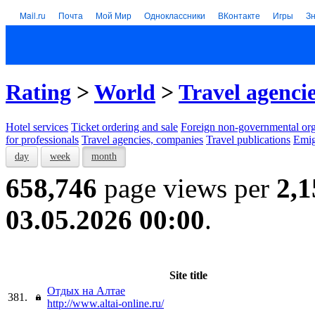
Mail.ru
Почта
Мой Мир
Одноклассники
ВКонтакте
Игры
З
Rating
>
World
>
Travel agenci
Hotel services
Тicket ordering and sale
Foreign non-governmental org
for professionals
Travel agencies, companies
Travel publications
Emig
day
week
month
658,746
page views per
2,1
03.05.2026 00:00
.
Site title
Отдых на Алтае
381.
http://www.altai-online.ru/