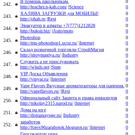
В помощь школьникам.
0
242.
http://teacher.n-kah.com/
|
Science
0
ХАЛЯВА ЗАГРУЗКИ для МОБИЛЫ!
0
243.
http://ohah.ru
|
Rest
0
Эвакуатор в алматы +7(777)1212828
0
244.
http://buksir.biz/
|
Auto/moto
0
Photoshop
0
245.
http://mu-photoshop1.ucoz.ru/
|
Internet
0
Склад розничной торговли СтройМагия
0
246.
http://stroymagiya.ru/
|
Industry
0
Служить а не прислуживать
0
247.
http://wluds.net
|
State
0
VIP Доска Объявления
0
248.
http://vipyar.ru/
|
Internet
0
Vape Flavors Вкусные ароматизаторы для парения.
0
249.
http://vapeflavors.ru/
|
Rest
0
Официальный сайт Защита и права инвалидов
0
250.
http://nikolay2315.narod.ru/
|
Internet
0
Дома на юге
0
251.
http://domanayuge.ru/
|
Industry
0
заработок
0
252.
http://forex96zarabotok.blogspot.ru/
|
Internet
0
Гипсокартон цена
0