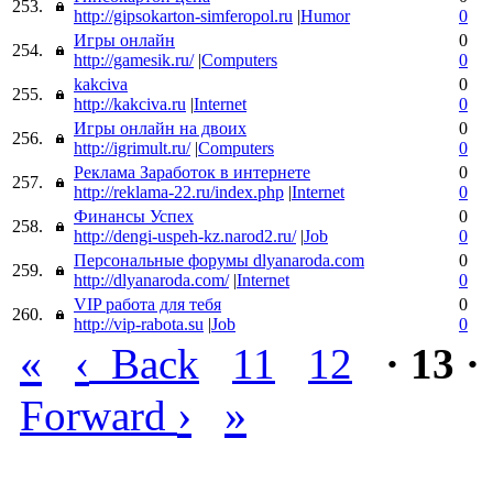
253.
http://gipsokarton-simferopol.ru
|
Humor
0
Игры онлайн
0
254.
http://gamesik.ru/
|
Computers
0
kakciva
0
255.
http://kakciva.ru
|
Internet
0
Игры онлайн на двоих
0
256.
http://igrimult.ru/
|
Computers
0
Реклама Заработок в интернете
0
257.
http://reklama-22.ru/index.php
|
Internet
0
Финансы Успех
0
258.
http://dengi-uspeh-kz.narod2.ru/
|
Job
0
Персональные форумы dlyanaroda.com
0
259.
http://dlyanaroda.com/
|
Internet
0
VIP работа для тебя
0
260.
http://vip-rabota.su
|
Job
0
«
‹
Back
11
12
· 13 ·
›
»
Forward