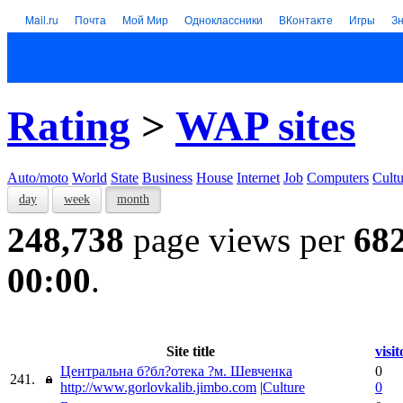
Mail.ru
Почта
Мой Мир
Одноклассники
ВКонтакте
Игры
З
Rating
>
WAP sites
Auto/moto
World
State
Business
House
Internet
Job
Computers
Cultu
day
week
month
248,738
page views per
68
00:00
.
Site title
visit
Центральна б?бл?отека ?м. Шевченка
0
241.
http://www.gorlovkalib.jimbo.com
|
Culture
0