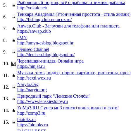
Рыболовный портал, всё о рыбалке и зимняя рыбалка
5.
http://vokak.net/
Тенкара Академия (Утонченная простота - стиль жизни)
6.
http://fishing-club-en.ucoz.ru/
Anwap.Club - Загрузки для телефона или планшета
7.
https://anwap.club
aMN
8.
http://amyn-esblog.blogspot.hr
Deniseo Channel
9.
http://deniseo-blog.blogspot.ru/
Черепашки-ниндзя. Онлайн игра
10.
https://ninjat.ru
Музыка, темы, видео, порно, картинки, рингтоны, прог
11.
http://sexti.wox.su
Naryto.Org
12.
http://naryto.org
Природный парк "Ленские Столбы"
13.
http://www.lenskiestolby.ru
ZoMp3.RU Супер мп3 поиск+поиск видео и фото!
14.
http://zomp3.ru
biotoks.ru
15.
https://biotoks.ru