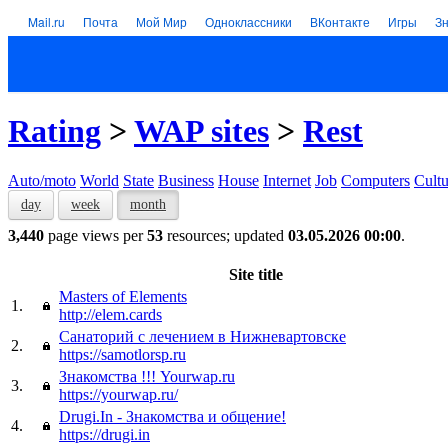
Mail.ru
Почта
Мой Мир
Одноклассники
ВКонтакте
Игры
З
Rating
>
WAP sites
>
Rest
Auto/moto
World
State
Business
House
Internet
Job
Computers
Cultu
day
week
month
3,440
page views per
53
resources; updated
03.05.2026 00:00
.
Site title
Masters of Elements
1.
http://elem.cards
Санаторий с лечением в Нижневартовске
2.
https://samotlorsp.ru
Знакомства !!! Yourwap.ru
3.
https://yourwap.ru/
Drugi.In - Знакомства и общение!
4.
https://drugi.in