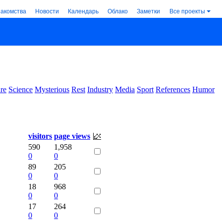
накомства
Новости
Календарь
Облако
Заметки
Все проекты
re
Science
Mysterious
Rest
Industry
Media
Sport
References
Humor
visitors
page views
590
1,958
0
0
89
205
0
0
18
968
0
0
17
264
0
0