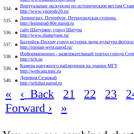
Виртуальные экскурсии по историческим местам Став
534.
http://www.vgorode26.ru/
Ленинград. Петербург. Петроградская сторона.
535.
http://leningrad-80e.narod.ru
сайт Шатуряне, город Шатура
536.
http://www.shaturyane.ru/
Балтийск-Пиллау город история люди культура фотога
537.
http://russian-west.narod.ru/
Информационно - развлекательный портал города Соч
538.
http://sch.su
Камера наружного наблюдения на здании МГУ
539.
http://webcam.mnc.ru
Деревня Селижай
540.
http://selizhai.narod.ru
«
‹
Back
21
22
23
2
›
»
Forward