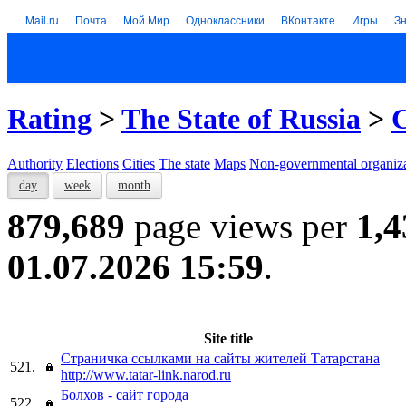
Mail.ru
Почта
Мой Мир
Одноклассники
ВКонтакте
Игры
З
Rating
>
The State of Russia
>
C
Authority
Elections
Cities
The state
Maps
Non-governmental organiza
day
week
month
879,689
page views per
1,4
01.07.2026 15:59
.
Site title
Страничка ссылками на сайты жителей Татарстана
521.
http://www.tatar-link.narod.ru
Болхов - сайт города
522.