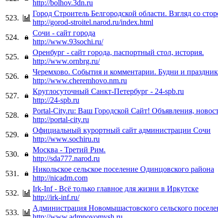
http://bolhov.3dn.ru
Город Строитель Белгородской области. Взгляд со сто
523.
http://gorod-stroitel.narod.ru/index.html
Сочи - сайт города
524.
http://www.93sochi.ru/
Оренбург - сайт города, паспортный стол, история.
525.
http://www.ornbrg.ru/
Черемхово. События и комментарии. Будни и праздник
526.
http://www.cheremhovo.nm.ru
Круглосуточный Санкт-Петербург - 24-spb.ru
527.
http://24-spb.ru
Portal-City.ru: Ваш Городской Сайт! Объявления, новос
528.
http://portal-city.ru
Официальный курортный сайт администрации Сочи
529.
http://www.sochiru.ru
Москва - Третий Рим.
530.
http://sda777.narod.ru
Никольское сельское поселение Одинцовского района
531.
http://nicadm.com
Irk-Inf - Всё только главное для жизни в Иркутске
532.
http://irk-inf.ru/
Администрация Новомышастовского сельского поселе
533.
http://www.admnovomysh.ru