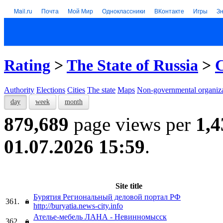
Mail.ru
Почта
Мой Мир
Одноклассники
ВКонтакте
Игры
З
Rating
>
The State of Russia
>
C
Authority
Elections
Cities
The state
Maps
Non-governmental organiza
day
week
month
879,689
page views per
1,4
01.07.2026 15:59
.
Site title
Бурятия Региональный деловой портал РФ
361.
http://buryatia.news-city.info
Ателье-мебель ЛАНА - Невинномысск
362.