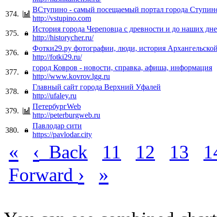
ВСтупино - самый посещаемый портал города Ступин
374.
http://vstupino.com
История города Череповца с древности и до наших дн
375.
http://historycher.ru/
Фотки29.ру фотографии, люди, история Архангельской
376.
http://fotki29.ru/
город Ковров - новости, справка, афиша, информация
377.
http://www.kovrov.lgg.ru
Главный сайт города Верхний Уфалей
378.
http://ufaley.ru
ПетербургWeb
379.
http://peterburgweb.ru
Павлодар сити
380.
https://pavlodar.city
«
‹
Back
11
12
13
1
›
»
Forward