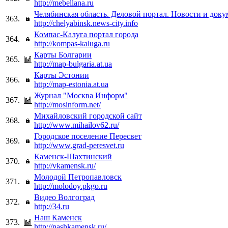
http://mebellana.ru
Челябинская область. Деловой портал. Новости и док
363.
http://chelyabinsk.news-city.info
Компас-Калуга портал города
364.
http://kompas-kaluga.ru
Карты Болгарии
365.
http://map-bulgaria.at.ua
Карты Эстонии
366.
http://map-estonia.at.ua
Журнал "Москва Информ"
367.
http://mosinform.net/
Михайловский городской сайт
368.
http://www.mihailov62.ru/
Городское поселение Пересвет
369.
http://www.grad-peresvet.ru
Каменск-Шахтинский
370.
http://vkamensk.ru/
Молодой Петропавловск
371.
http://molodoy.pkgo.ru
Видео Волгоград
372.
http://34.ru
Наш Каменск
373.
http://nashkamensk.ru/