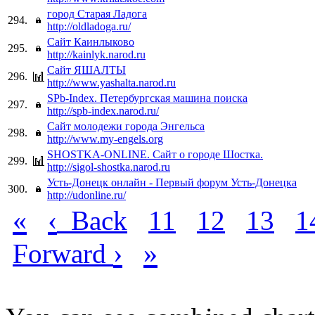
город Старая Ладога
294.
http://oldladoga.ru/
Сайт Каинлыково
295.
http://kainlyk.narod.ru
Сайт ЯШАЛТЫ
296.
http://www.yashalta.narod.ru
SPb-Index. Петербургская машина поиска
297.
http://spb-index.narod.ru/
Сайт молодежи города Энгельса
298.
http://www.my-engels.org
SHOSTKA-ONLINE. Сайт о городе Шостка.
299.
http://sigol-shostka.narod.ru
Усть-Донецк онлайн - Первый форум Усть-Донецка
300.
http://udonline.ru/
«
‹
Back
11
12
13
1
›
»
Forward