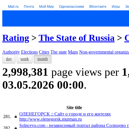
Mail.ru
Почта
Мой Мир
Одноклассники
ВКонтакте
Игры
З
Rating
>
The State of Russia
>
C
Authority
Elections
Cities
The state
Maps
Non-governmental organiza
day
week
month
2,998,381
page views per
1
03.05.2026 00:00
.
Site title
ОЛЕНЕГОРСК :: Сайт о городе и его жителях
281.
http://www.olenegorsk.murman.ru
Solncevo.com - независимый портал района Солнцево г
282.