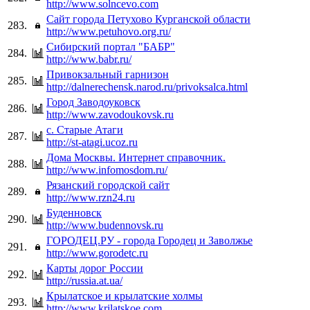
http://www.solncevo.com
Сайт города Петухово Курганской области
283.
http://www.petuhovo.org.ru/
Сибирский портал "БАБР"
284.
http://www.babr.ru/
Привокзальный гарнизон
285.
http://dalnerechensk.narod.ru/privoksalca.html
Город Заводоуковск
286.
http://www.zavodoukovsk.ru
с. Старые Атаги
287.
http://st-atagi.ucoz.ru
Дома Москвы. Интернет справочник.
288.
http://www.infomosdom.ru/
Рязанский городской сайт
289.
http://www.rzn24.ru
Буденновск
290.
http://www.budennovsk.ru
ГОРОДЕЦ.РУ - города Городец и Заволжье
291.
http://www.gorodetc.ru
Карты дорог России
292.
http://russia.at.ua/
Крылатское и крылатские холмы
293.
http://www.krilatskoe.com