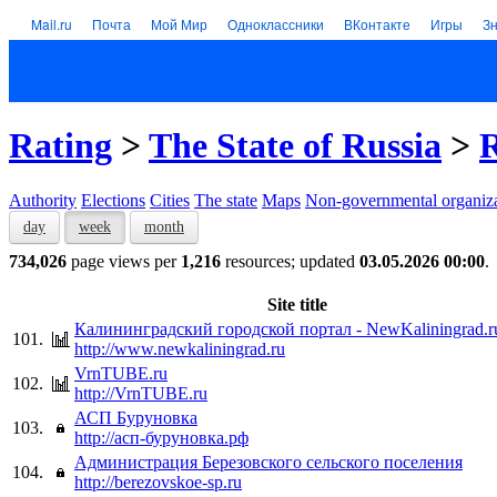
Mail.ru
Почта
Мой Мир
Одноклассники
ВКонтакте
Игры
З
Rating
>
The State of Russia
>
R
Authority
Elections
Cities
The state
Maps
Non-governmental organiza
day
week
month
734,026
page views per
1,216
resources; updated
03.05.2026 00:00
.
Site title
Калининградский городской портал - NewKaliningrad.r
101.
http://www.newkaliningrad.ru
VrnTUBE.ru
102.
http://VrnTUBE.ru
АСП Буруновка
103.
http://асп-буруновка.рф
Администрация Березовского сельского поселения
104.
http://berezovskoe-sp.ru