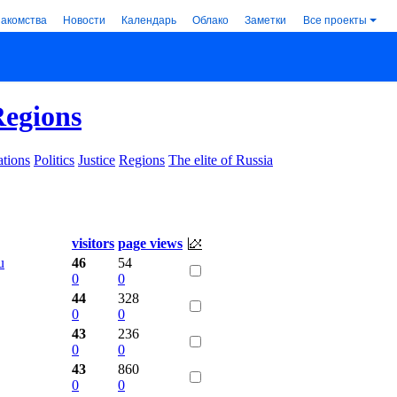
накомства
Новости
Календарь
Облако
Заметки
Все проекты
egions
tions
Politics
Justice
Regions
The elite of Russia
visitors
page views
u
46
54
0
0
44
328
0
0
43
236
0
0
43
860
0
0