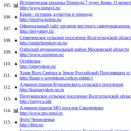
Историческая хроника Природа 7 чудес Коми. О монет
105.
http://www.tomovl.ru/
Крым - история, культура и природа
106.
http://istoriya-krima.ru/
Официальный сайт органов местного самоуправления 
107.
http://devyatiny.ru/
Семиченское сельское поселение Волгоградской облас
108.
http://semichenskoe-sp.ru/
Озёрский муниципальный район Московской области
109.
http://www.ozregion.ru/
Огнёвское
110.
http://ognevskoe.ru/
Храм Всех Святых в Земле Российской Просиявших п
111.
http://hram-v-sovetskom.cerkov.ruhttp://
Администрация Курнаевского сельского поселения
112.
http://kurnaevskoe-sp.ru
Пичужинское сельское поселение Волгоградской обла
113.
http://пичуга.рф/
Администрация МО поселок Смолячково
114.
http://www.mo-smol.ru
Фото Черноземья
115.
http://4fot.ru/