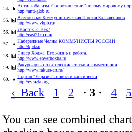
Антиглобализм. Сопротивление "новому мировому пор
54.
http://anti-glob.ru
Всесоюзная Коммунистическая Партия Большевиков
55.
http://www.vkpb.ru/
?Восток-21 век?
56.
http://east21c.com/
Набережные Челны КОММУНИСТЫ РОССИИ
57.
http://kp4.su
Энвер Ходжа. Его жизнь и работа.
58.
http://www.enverhoxha.ru
Ракурс-арт - политические статьи и комментарии
59.
http://www.rakurs-art.ru/
Портал "Евразия": новости континента
60.
http://evrazia.org
‹
Back
1
2
· 3 ·
4
5
You can see combined chart