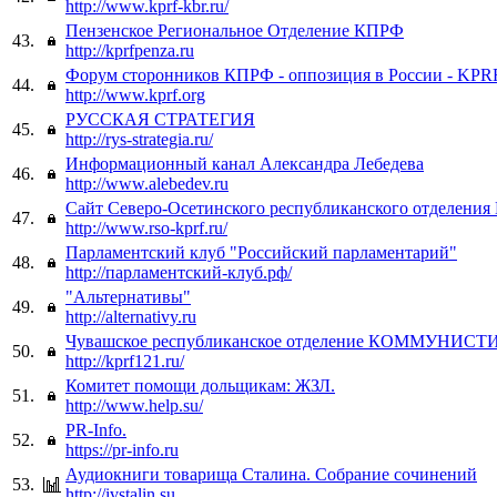
http://www.kprf-kbr.ru/
Пензенское Региональное Отделение КПРФ
43.
http://kprfpenza.ru
Форум сторонников КПРФ - оппозиция в России - KP
44.
http://www.kprf.org
РУССКАЯ СТРАТЕГИЯ
45.
http://rys-strategia.ru/
Информационный канал Александра Лебедева
46.
http://www.alebedev.ru
Сайт Северо-Осетинского республиканского отделени
47.
http://www.rso-kprf.ru/
Парламентский клуб "Российский парламентарий"
48.
http://парламентский-клуб.рф/
"Альтернативы"
49.
http://alternativy.ru
Чувашское республиканское отделение КОММУНИ
50.
http://kprf121.ru/
Комитет помощи дольщикам: ЖЗЛ.
51.
http://www.help.su/
PR-Info.
52.
https://pr-info.ru
Аудиокниги товарища Сталина. Собрание сочинений
53.
http://ivstalin.su