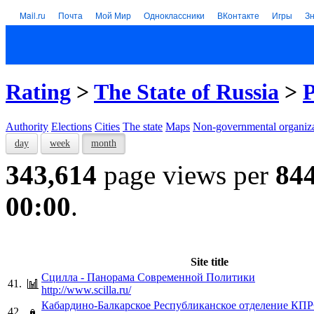
Mail.ru
Почта
Мой Мир
Одноклассники
ВКонтакте
Игры
З
Rating
>
The State of Russia
>
P
Authority
Elections
Cities
The state
Maps
Non-governmental organiza
day
week
month
343,614
page views per
84
00:00
.
Site title
Сцилла - Панорама Современной Политики
41.
http://www.scilla.ru/
Кабардино-Балкарское Республиканское отделение КП
42.