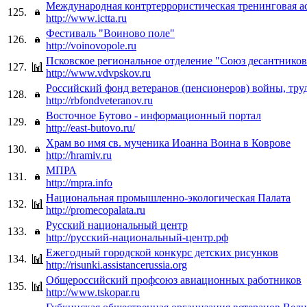
Международная контртеррористическая тренинговая а
125.
http://www.ictta.ru
Фестиваль "Воиново поле"
126.
http://voinovopole.ru
Псковское региональное отделение "Союз десантников
127.
http://www.vdvpskov.ru
Российский фонд ветеранов (пенсионеров) войны, тру
128.
http://rbfondveteranov.ru
Восточное Бутово - информационный портал
129.
http://east-butovo.ru/
Храм во имя св. мученика Иоанна Воина в Коврове
130.
http://hramiv.ru
МПРА
131.
http://mpra.info
Национальная промышленно-экологическая Палата
132.
http://promecopalata.ru
Русский национальный центр
133.
http://русский-национальный-центр.рф
Ежегодный городской конкурс детских рисунков
134.
http://risunki.assistancerussia.org
Общероссийский профсоюз авиационных работников
135.
http://www.tskopar.ru