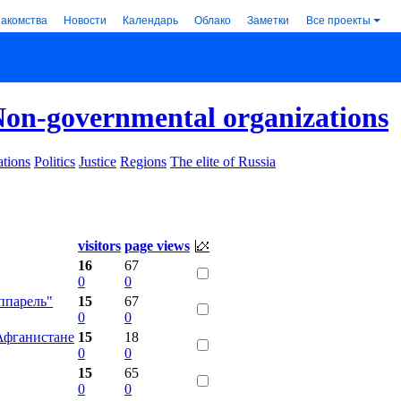
накомства
Новости
Календарь
Облако
Заметки
Все проекты
on-governmental organizations
tions
Politics
Justice
Regions
The elite of Russia
visitors
page views
16
67
0
0
ппарель"
15
67
0
0
Афганистане
15
18
0
0
15
65
0
0