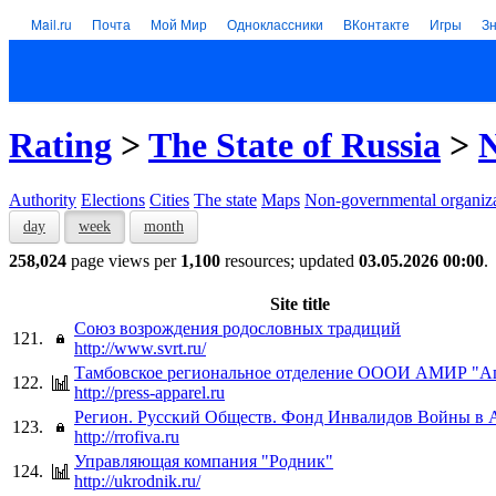
Mail.ru
Почта
Мой Мир
Одноклассники
ВКонтакте
Игры
З
Rating
>
The State of Russia
>
N
Authority
Elections
Cities
The state
Maps
Non-governmental organiza
day
week
month
258,024
page views per
1,100
resources; updated
03.05.2026 00:00
.
Site title
Союз возрождения родословных традиций
121.
http://www.svrt.ru/
Тамбовское региональное отделение ОООИ АМИР "А
122.
http://press-apparel.ru
Регион. Русский Обществ. Фонд Инвалидов Войны в 
123.
http://rrofiva.ru
Управляющая компания "Родник"
124.
http://ukrodnik.ru/