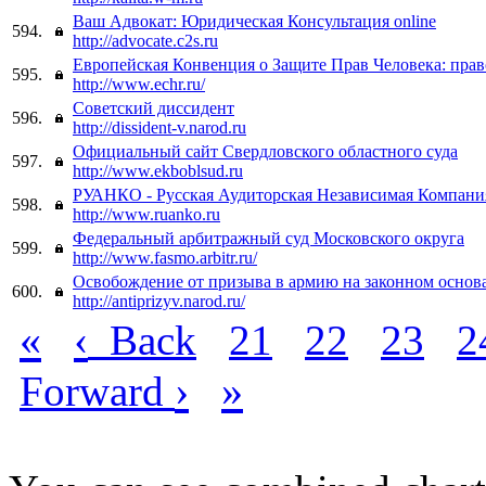
Ваш Адвокат: Юридическая Консультация online
594.
http://advocate.c2s.ru
Европейская Конвенция о Защите Прав Человека: прав
595.
http://www.echr.ru/
Советский диссидент
596.
http://dissident-v.narod.ru
Официальный сайт Свердловского областного суда
597.
http://www.ekboblsud.ru
РУАНКО - Русская Аудиторская Независимая Компани
598.
http://www.ruanko.ru
Федеральный арбитражный суд Московского округа
599.
http://www.fasmo.arbitr.ru/
Освобождение от призыва в армию на законном основ
600.
http://antiprizyv.narod.ru/
«
‹
Back
21
22
23
2
›
»
Forward