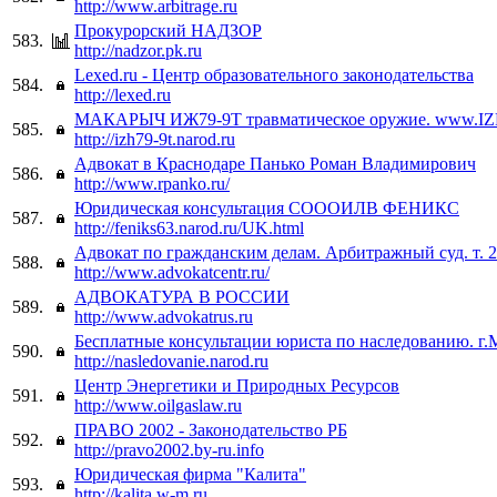
http://www.arbitrage.ru
Прокурорский НАДЗОР
583.
http://nadzor.pk.ru
Lexed.ru - Центр образовательного законодательства
584.
http://lexed.ru
МАКАРЫЧ ИЖ79-9Т травматическое оружие. www.IZH7
585.
http://izh79-9t.narod.ru
Адвокат в Краснодаре Панько Роман Владимирович
586.
http://www.rpanko.ru/
Юридическая консультация СОООИЛВ ФЕНИКС
587.
http://feniks63.narod.ru/UK.html
Адвокат по гражданским делам. Арбитражный суд. т. 
588.
http://www.advokatcentr.ru/
АДВОКАТУРА В РОССИИ
589.
http://www.advokatrus.ru
Бесплатные консультации юриста по наследованию. г.
590.
http://nasledovanie.narod.ru
Центр Энергетики и Природных Ресурсов
591.
http://www.oilgaslaw.ru
ПРАВО 2002 - Законодательство РБ
592.
http://pravo2002.by-ru.info
Юридическая фирма "Калита"
593.
http://kalita.w-m.ru