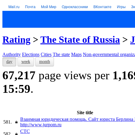
Mail.ru
Почта
Мой Мир
Одноклассники
ВКонтакте
Игры
З
Rating
>
The State of Russia
>
J
Authority
Elections
Cities
The state
Maps
Non-governmental organiza
day
week
month
67,217
page views per
1,16
15:59
.
Site title
Взаимная юридическая помощь. Сайт юриста Берлина 
581.
http://www.jurpom.ru
СТС
582.