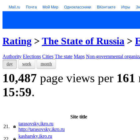
Mail.ru
Почта
Мой Мир
Одноклассники
ВКонтакте
Игры
З
Rating
>
The State of Russia
>
E
Authority
Elections
Cities
The state
Maps
Non-governmental organiza
day
week
month
10,487
page views per
161
15:59
.
Site title
tarasovsky.ikro.ru
21.
http://tarasovsky.ikro.ru
kasharsky.ikro.ru
22.