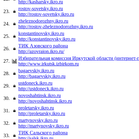
http://kasharsky.ikro.ru
rostov-sovetsky.ikro.ru
23.
http://rostov-sovetsky.ikro.ru
zheleznodorozhny.ikro.ru
24.
http://rostov-zheleznodorozhny.ikro.ru
konstantinovsky.ikro.ru
25.
http://konstantinovsky.ikro.ru
ТИК Азовского района
26.
http://azovraion.ikro.ru/
Избирательная комиссия Иркутской области (интернет-
27.
http://www.irkutsk.izbirkom.ru
bagaevskiy.ikro.ru
28.
http://bagaevskiy.ikro.ru
ustdoneck.ikro.ru
29.
http://ustdoneck.ikro.ru
novoshahtinsk.ikro.ru
30.
http://novoshahtinsk.ikro.ru
proletarsky.ikro.ru
31.
http://proletarsky.ikro.ru
martynovsky.ikro.ru
32.
http://martynovsky.ikro.ru
ТИК Сальского района
33.
http://salsk.ikro.ru