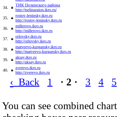
ТИК Целинского района
34.
http://tselinaraion.ikro.ru/
rostov-leninsky.ikro.ru
35.
http://rostov-leninsky.ikro.ru
millerovo.ikro.ru
36.
http://millerovo.ikro.ru
orlovsky.ikro.ru
37.
http://orlovsky.ikro.ru
matveevo-kurgansky.ikro.ru
38.
http://matveevo-kurgansky.ikro.ru
aksay.ikro.ru
39.
http://aksay.ikro.ru
zverevo.ikro.ru
40.
http://zverevo.ikro.ru
‹
Back
1
· 2 ·
3
4
5
You can see combined chart