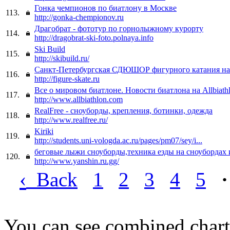
Гонка чемпионов по биатлону в Москве
113.
http://gonka-chempionov.ru
Драгобрат - фототур по горнолыжному курорту
114.
http://dragobrat-ski-foto.polnaya.info
Ski Build
115.
http://skibuild.ru/
Санкт-Петербургская СДЮШОР фигурного катания на
116.
http://figure-skate.ru
Все о мировом биатлоне. Новости биатлона на Allbiath
117.
http://www.allbiathlon.com
RealFree - сноуборды, крепления, ботинки, одежда
118.
http://www.realfree.ru/
Kiriki
119.
http://students.uni-vologda.ac.ru/pages/pm07/sey/i...
беговые лыжи сноуборды,техника езды на сноубордах 
120.
http://www.yanshin.ru.gg/
‹
Back
1
2
3
4
5
·
You can see combined chart