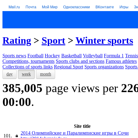
Mail.ru
Почта
Мой Мир
Одноклассники
ВКонтакте
Игры
З
Rating
>
Sport
>
Winter sports
Sports news
Football
Hockey
Basketball
Volleyball
Formula 1
Tennis
Competitions, tournaments
Sports clubs and sections
Famous athletes
Collections of sports links
Regional Sport
Sports organizations
Sports
day
week
month
385,005
page views per
22
00:00
.
Site title
2014 Олимпийские и Паралимпиские игры в Сочи
101.