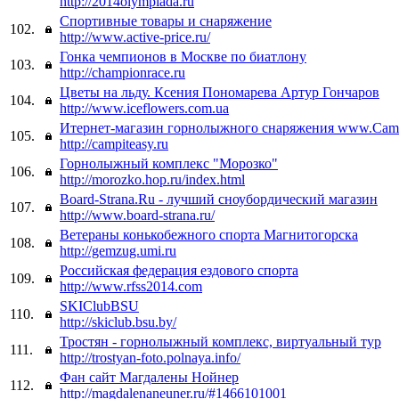
http://2014olympiada.ru
Cпортивные товары и снаряжение
102.
http://www.active-price.ru/
Гонка чемпионов в Москве по биатлону
103.
http://championrace.ru
Цветы на льду. Ксения Пономарева Артур Гончаров
104.
http://www.iceflowers.com.ua
Итернет-магазин горнолыжного снаряжения www.Camp
105.
http://campiteasy.ru
Горнолыжный комплекс "Морозко"
106.
http://morozko.hop.ru/index.html
Board-Strana.Ru - лучший сноубордический магазин
107.
http://www.board-strana.ru/
Ветераны конькобежного спорта Магнитогорска
108.
http://gemzug.umi.ru
Российская федерация ездового спорта
109.
http://www.rfss2014.com
SKIClubBSU
110.
http://skiclub.bsu.by/
Тростян - горнолыжный комплекс, виртуальный тур
111.
http://trostyan-foto.polnaya.info/
Фан сайт Магдалены Нойнер
112.
http://magdalenaneuner.ru/#1466101001