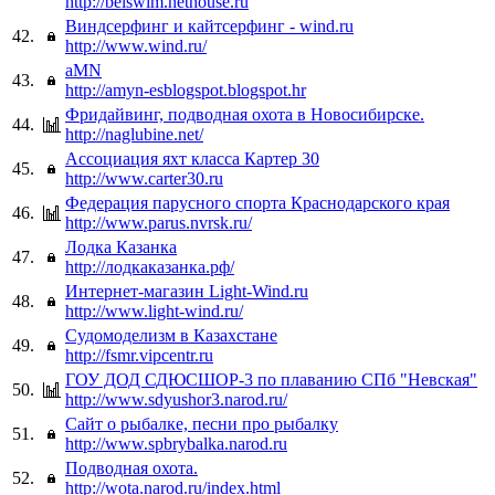
http://belswim.nethouse.ru
Виндсерфинг и кайтсерфинг - wind.ru
42.
http://www.wind.ru/
aMN
43.
http://amyn-esblogspot.blogspot.hr
Фридайвинг, подводная охота в Новосибирске.
44.
http://naglubine.net/
Ассоциация яхт класса Картер 30
45.
http://www.carter30.ru
Федерация парусного спорта Краснодарского края
46.
http://www.parus.nvrsk.ru/
Лодка Казанка
47.
http://лодкаказанка.рф/
Интернет-магазин Light-Wind.ru
48.
http://www.light-wind.ru/
Судомоделизм в Казахстане
49.
http://fsmr.vipcentr.ru
ГОУ ДОД СДЮCШОР-3 по плаванию СПб "Невская"
50.
http://www.sdyushor3.narod.ru/
Сайт о рыбалке, песни про рыбалку
51.
http://www.spbrybalka.narod.ru
Подводная охота.
52.
http://wota.narod.ru/index.html