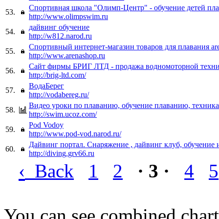
Спортивная школа "Олимп-Центр" - обучение детей пл
53.
http://www.olimpswim.ru
дайвинг обучение
54.
http://w812.narod.ru
Спортивный интернет-магазин товаров для плавания ar
55.
http://www.arenashop.ru
Сайт фирмы БРИГ ЛТД - продажа водномоторной техн
56.
http://brig-ltd.com/
ВодаБерег
57.
http://vodabereg.ru/
Видео уроки по плаванию, обучение плаванию, техника
58.
http://swim.ucoz.com/
Pod Vodoy
59.
http://www.pod-vod.narod.ru/
Дайвинг портал. Снаряжение , дайвинг клуб, обучение 
60.
http://diving.grv66.ru
‹
Back
1
2
· 3 ·
4
5
You can see combined chart