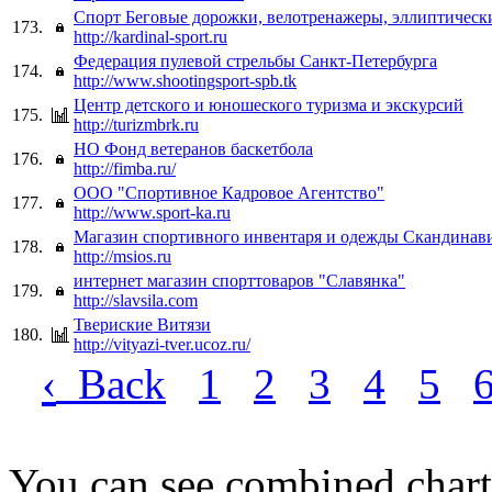
Спорт Беговые дорожки, велотренажеры, эллиптическ
173.
http://kardinal-sport.ru
Федерация пулевой стрельбы Санкт-Петербурга
174.
http://www.shootingsport-spb.tk
Центр детского и юношеского туризма и экскурсий
175.
http://turizmbrk.ru
НО Фонд ветеранов баскетбола
176.
http://fimba.ru/
ООО "Спортивное Кадровое Агентство"
177.
http://www.sport-ka.ru
Магазин спортивного инвентаря и одежды Скандинав
178.
http://msios.ru
интернет магазин спорттоваров "Славянка"
179.
http://slavsila.com
Твериские Витязи
180.
http://vityazi-tver.ucoz.ru/
‹
Back
1
2
3
4
5
You can see combined chart