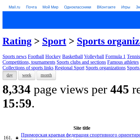
Mail.ru
Почта
Мой Мир
Одноклассники
ВКонтакте
Игры
З
Rating
>
Sport
>
Sports organiz
Sports news
Football
Hockey
Basketball
Volleyball
Formula 1
Tennis
Competitions, tournaments
Sports clubs and sections
Famous athletes
Collections of sports links
Regional Sport
Sports organizations
Sports
day
week
month
8,334
page views per
445
re
15:59
.
Site title
Приморская краевая федерация спортивного ориентир
161.