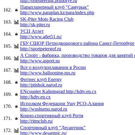
http://orienteering.primorye.ru
Парапланерный клуб "Самурык"
162.
http://www.paraplan.kz/para/index.php
SK-Piter Moto Racing Club
163.
http://sk-piter.ru
УСЦ Атлет
164.
http://www.atlet51.ru/
ГБУ СШОР Петродворцового района Санкт-Петербург
165.
http://sportpetergof.ru
А Спорт - фабрика, производство товаров для занятий
166.
http://www.asport.su
Все о воздухоплавании в Росии
167.
http://www.ballooning-rus.ru
Фитнес клуб Energy
168.
http://ptishok.narod.ru
ENcounter Kaliningrad http://kdtv.en.cx
169.
http://kdtv.en.cx
Исполком Федерации Ушу РСО-Алания
170.
http://wushurno.narod.ru
Конно-спортивный клуб Ритм
171.
http://ritmclub.ru/
Спортивный клуб "Десантник"
172.
http://www.desantnic.ru/