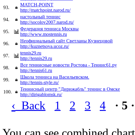
MATCH-POINT
93.
http://matchpoint.narod.ru/
настольный теннис
94.
http://socolov2007.narod.ru/
Федерация тенниса Москвы
95.
http://www.mostennis.ru
Неофициальный сайт Светланы Кузнецовой
96.
http://kuznetsova.ucoz.ru/
tennis29.ru
97.
http://tennis29.ru
Все теннисные новости Ростова - Теннис61.ру
98.
http://tennis61.ru
Школа тенниса на Васильевском.
99.
http://tennis-style.ru/
Теннисный центр "Дирижабль" теннис в Омске
100.
http://dirigablomsk.ru/
‹
Back
1
2
3
4
· 5 ·
You can see combined chart