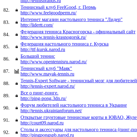
http://tennisbrands.ru
Теннисный клуб FeelGood, г. Пермь
82.
http://www.feelgoodperm.ru/
Интернет магазин настольного тенниса "Лидер"
83.
http://lidertt.com/
Федерация тенниса Красногорска - официальный сайт
84.
http://www.tennis-krasnogorsk.ru/
Федерация настольного тенниса г. Курска
85.
http://ttf-kursk.narod.ru
Большой теннис
86.
http://www.opentennisru.narod.ru/
Теннисный клуб "Маяк"
87.
http://www.mayak-tennis.ru
Tennis-Expert Software - теннисный мозг для любителей
88.
http://tennis-expert.narod.ru/
Все о пинг-понге.
89.
http://ping-pong.3dn.ru/
Форум любителей настольного тенниса в Украине
90.
http://tennis.ukrainianforum.net/
Открытые грунтовые теннисные корты в ЮВАО, Жул
91.
http://court09.narod.ru
Столы и аксессуары для настольного тенниса (пинг-по
92.
http://pingpongspb.narod.ru