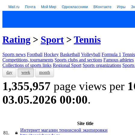
Mail.ru
Почта
Мой Мир
Одноклассники
ВКонтакте
Игры
З
Rating
>
Sport
>
Tennis
Sports news
Football
Hockey
Basketball
Volleyball
Formula 1
Tennis
Competitions, tournaments
Sports clubs and sections
Famous athletes
Collections of sports links
Regional Sport
Sports organizations
Sports
day
week
month
1,355,957
page views per
1
03.05.2026 00:00
.
Site title
Интернет магазин теннисной экипировки
81.