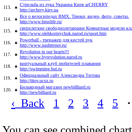
Стрельба из лука Украина Киев arCHERRY
113.
http://archery.kiev.ua
Все о велосипедах BMX. Трюки, видео, фото, советы.
114.
http://www.bmxlife.ru/
сверхлегкие свободнолетающие Комнатные модели кла
115.
http://www.olehkorniychuk.narod.ru/sport.htm
Powerball - тренажер для кистей рук
116.
http://www.nashtrener.ru/
Revolution in our hearts!!!
117.
http://www.byrevolution.narod.ru
виртуальный клуб любителей плавания
118.
http://swimming.hut.ru
Официальный сайт Александра Титова
119.
http://titov.ucoz.ru
Бильярдный магазин newbillliard.ru
120.
http://newbilliard.ru
‹
Back
1
2
3
4
5
·
You can see combined chart