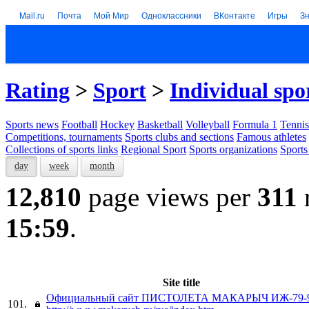
Mail.ru
Почта
Мой Мир
Одноклассники
ВКонтакте
Игры
З
Rating
>
Sport
>
Individual spo
Sports news
Football
Hockey
Basketball
Volleyball
Formula 1
Tennis
Competitions, tournaments
Sports clubs and sections
Famous athletes
Collections of sports links
Regional Sport
Sports organizations
Sports
day
week
month
12,810
page views per
311
15:59
.
Site title
Официальный сайт ПИСТОЛЕТА МАКАРЫЧ ИЖ-79-
101.