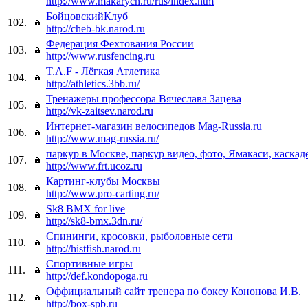
http://www.makarych.ru/rus/index.htm
БойцовскийКлуб
102.
http://cheb-bk.narod.ru
Федерация Фехтования России
103.
http://www.rusfencing.ru
T.A.F - Лёгкая Атлетика
104.
http://athletics.3bb.ru/
Тренажеры профессора Вячеслава Зацева
105.
http://vk-zaitsev.narod.ru
Интернет-магазин велосипедов Mag-Russia.ru
106.
http://www.mag-russia.ru/
паркур в Москве, паркур видео, фото, Ямакаси, каска
107.
http://www.frt.ucoz.ru
Картинг-клубы Москвы
108.
http://www.pro-carting.ru/
Sk8 BMX for live
109.
http://sk8-bmx.3dn.ru/
Спининги, кросовки, рыболовные сети
110.
http://histfish.narod.ru
Спортивные игры
111.
http://def.kondopoga.ru
Оффициальный сайт тренера по боксу Кононова И.В.
112.
http://box-spb.ru