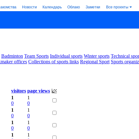
накомства
Новости
Календарь
Облако
Заметки
Все проекты
Badminton
Team Sports
Individual sports
Winter sports
Technical spor
maker offices
Collections of sports links
Regional Sport
Sports organiz
visitors
page views
1
1
0
0
1
1
0
0
1
1
0
0
1
1