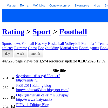
Mail.ru
Почта
Мой Мир
Одноклассники
ВКонтакте
Игры
З
Rating
>
Sport
>
Football
Sports news
Football
Hockey
Basketball
Volleyball
Formula 1
Tennis
athletes
Extreme
Chess
Bodybuilding
Martial Arts
Board games
Book
day
week
month
447,270
page views per
1,574
resources; updated
01.07.2026 15:59
.
Site title
Футбольный клуб "Зенит"
281.
http://zenits.ru
PES 2011 Editing blog
282.
http://andtuxa63kits.blogspot.com/
Официальный сайт ФК Атырау
283.
http://www.rfcatyrau.kz
FIFA 11 Editing Blog
284.