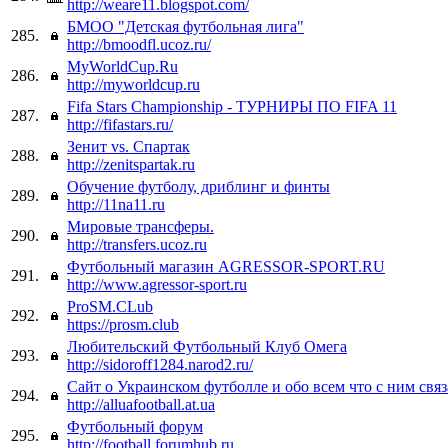
http://weare11.blogspot.com/
БМОО "Детская футбольная лига"
285.
http://bmoodfl.ucoz.ru/
MyWorldCup.Ru
286.
http://myworldcup.ru
Fifa Stars Championship - ТУРНИРЫ ПО FIFA 11
287.
http://fifastars.ru/
Зенит vs. Спартак
288.
http://zenitspartak.ru
Обучение футболу, дриблинг и финты
289.
http://11na11.ru
Мировые трансферы.
290.
http://transfers.ucoz.ru
Футбольный магазин AGRESSOR-SPORT.RU
291.
http://www.agressor-sport.ru
ProSM.CLub
292.
https://prosm.club
Любительский Футбольный Клуб Омега
293.
http://sidoroff1284.narod2.ru/
Сайт о Украинском футболле и обо всем что с ним свя
294.
http://alluafootball.at.ua
Футбольный форум
295.
http://football.forumhub.ru