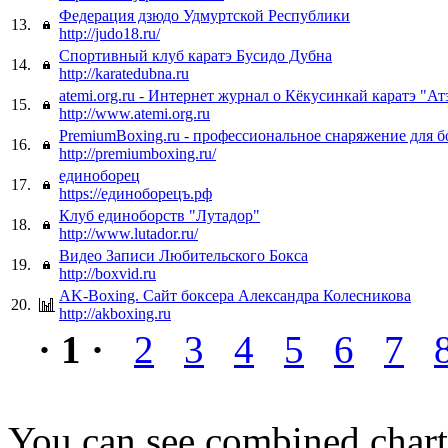
Федерация дзюдо Удмуртской Республики
13.
http://judo18.ru/
Спортивный клуб каратэ Бусидо Дубна
14.
http://karatedubna.ru
atemi.org.ru - Интернет журнал о Кёкусинкай каратэ "А
15.
http://www.atemi.org.ru
PremiumBoxing.ru - профессиональное снаряжение для б
16.
http://premiumboxing.ru/
единоборец
17.
https://единоборецъ.рф
Клуб единоборств "Лутадор"
18.
http://www.lutador.ru/
Видео Записи Любительского Бокса
19.
http://boxvid.ru
AK-Boxing. Сайт боксера Александра Колесникова
20.
http://akboxing.ru
· 1 ·
2
3
4
5
6
7
You can see combined chart