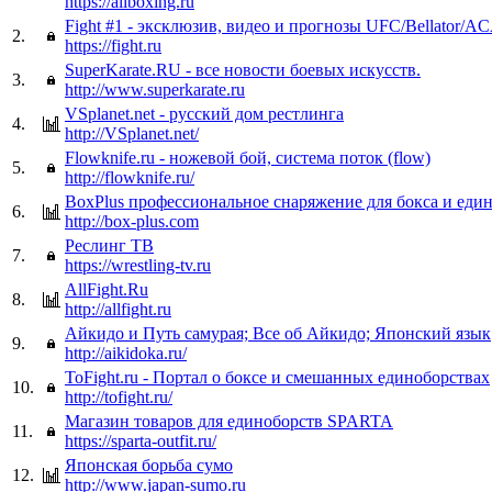
https://allboxing.ru
Fight #1 - эксклюзив, видео и прогнозы UFC/Bellator/A
2.
https://fight.ru
SuperKarate.RU - все новости боевых искусств.
3.
http://www.superkarate.ru
VSplanet.net - русский дом рестлинга
4.
http://VSplanet.net/
Flowknife.ru - ножевой бой, система поток (flow)
5.
http://flowknife.ru/
BoxPlus профессиональное снаряжение для бокса и еди
6.
http://box-plus.com
Реслинг ТВ
7.
https://wrestling-tv.ru
AllFight.Ru
8.
http://allfight.ru
Айкидо и Путь самурая; Все об Айкидо; Японский язык
9.
http://aikidoka.ru/
ToFight.ru - Портал о боксе и смешанных единоборствах
10.
http://tofight.ru/
Магазин товаров для единоборств SPARTA
11.
https://sparta-outfit.ru/
Японская борьба сумо
12.
http://www.japan-sumo.ru