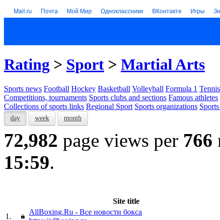
Mail.ru
Почта
Мой Мир
Одноклассники
ВКонтакте
Игры
З
Rating
>
Sport
>
Martial Arts
Sports news
Football
Hockey
Basketball
Volleyball
Formula 1
Tennis
Competitions, tournaments
Sports clubs and sections
Famous athletes
Collections of sports links
Regional Sport
Sports organizations
Sports
day
week
month
72,982
page views per
766
15:59
.
Site title
AllBoxing.Ru - Все новости бокса
1.