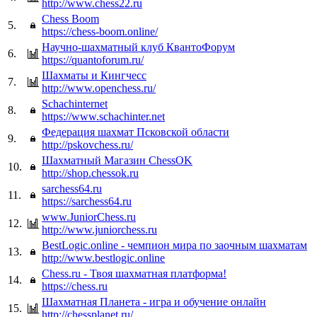
http://www.chess22.ru
Chess Boom
5.
https://chess-boom.online/
Научно-шахматный клуб КвантоФорум
6.
https://quantoforum.ru/
Шахматы и Кингчесс
7.
http://www.openchess.ru/
Schachinternet
8.
https://www.schachinter.net
Федерация шахмат Псковской области
9.
http://pskovchess.ru/
Шахматный Магазин ChessOK
10.
http://shop.chessok.ru
sarchess64.ru
11.
https://sarchess64.ru
www.JuniorChess.ru
12.
http://www.juniorchess.ru
BestLogic.online - чемпион мира по заочным шахматам
13.
http://www.bestlogic.online
Chess.ru - Твоя шахматная платформа!
14.
https://chess.ru
Шахматная Планета - игра и обучение онлайн
15.
http://chessplanet.ru/