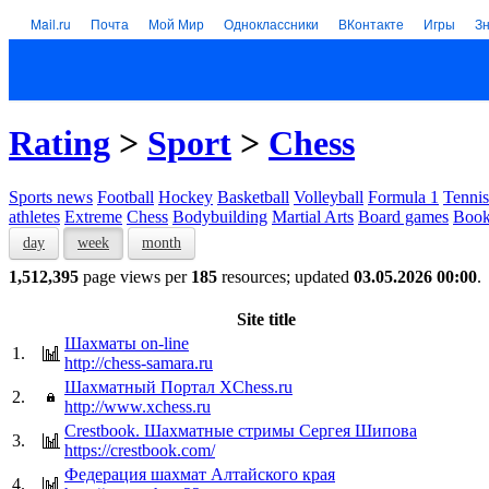
Mail.ru
Почта
Мой Мир
Одноклассники
ВКонтакте
Игры
З
Rating
>
Sport
>
Chess
Sports news
Football
Hockey
Basketball
Volleyball
Formula 1
Tennis
athletes
Extreme
Chess
Bodybuilding
Martial Arts
Board games
Book
day
week
month
1,512,395
page views per
185
resources; updated
03.05.2026 00:00
.
Site title
Шахматы on-line
1.
http://chess-samara.ru
Шахматный Портал XChess.ru
2.
http://www.xchess.ru
Crestbook. Шахматные стримы Сергея Шипова
3.
https://crestbook.com/
Федерация шахмат Алтайского края
4.