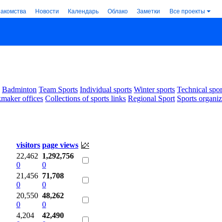
накомства
Новости
Календарь
Облако
Заметки
Все проекты
Badminton
Team Sports
Individual sports
Winter sports
Technical spor
maker offices
Collections of sports links
Regional Sport
Sports organiz
visitors
page views
22,462
1,292,756
0
0
21,456
71,708
0
0
20,550
48,262
0
0
4,204
42,490