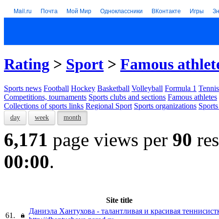
Mail.ru
Почта
Мой Мир
Одноклассники
ВКонтакте
Игры
З
Rating
>
Sport
>
Famous athlet
Sports news
Football
Hockey
Basketball
Volleyball
Formula 1
Tennis
Competitions, tournaments
Sports clubs and sections
Famous athletes
Collections of sports links
Regional Sport
Sports organizations
Sports
day
week
month
6,171
page views per
90
res
00:00
.
Site title
Даниэла Хантухова - талантливая и красивая теннисист
61.