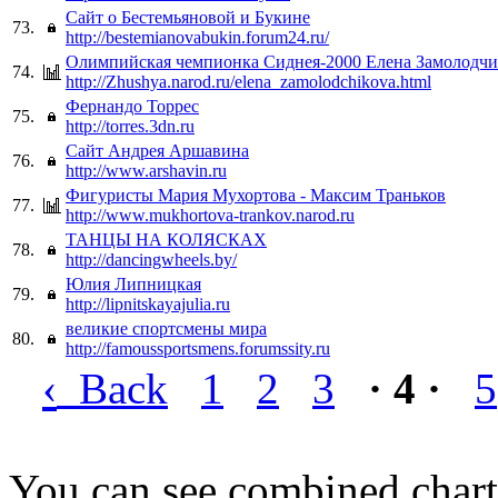
Cайт о Бестемьяновой и Букине
73.
http://bestemianovabukin.forum24.ru/
Олимпийская чемпионка Сиднея-2000 Елена Замолодчи
74.
http://Zhushya.narod.ru/elena_zamolodchikova.html
Фернандо Торрес
75.
http://torres.3dn.ru
Сайт Андрея Аршавина
76.
http://www.arshavin.ru
Фигуристы Мария Мухортова - Максим Траньков
77.
http://www.mukhortova-trankov.narod.ru
ТАНЦЫ НА КОЛЯСКАХ
78.
http://dancingwheels.by/
Юлия Липницкая
79.
http://lipnitskayajulia.ru
великие спортсмены мира
80.
http://famoussportsmens.forumssity.ru
‹
Back
1
2
3
· 4 ·
5
You can see combined chart