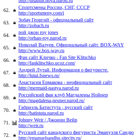
http://dhantuchova.narod.ru
Спортсмены России, СНГ, СССР
62.
http://sportsmeny.com/i
Зобач Георгий - официальный сайт
63.
http://zobach.ru
рой джон roy jones
64.
http://orhan-roy.narod.ru
Николай Валуев. Официальный сайт. BOX-WAY
65.
http://www.box-way.ru
Фан сайт Кличко - Fan Site Klitschko
66.
http://fanklitschko.ucoz.com/
Андрей Лутай. Информация о фигуристе.
67.
http://lutai.fsnews.ru/
Анастасия Ермакова - неофициальный сайт
68.
http://mermaid-nastya.narod.ru
Российский фан клуб Магдалены Нойнер
69.
http://magdalena-neuner.narod.ru/
Габриэль Батистута - русский сайт
70.
http://batistuta.narod.ru
Johnny Weir / Джонни Вейр
71.
http://weir.ru
Русский сайт канадского фигуриста Эмануэля Сандю
72.
http://emanuelsandhu.sitecity.ru/