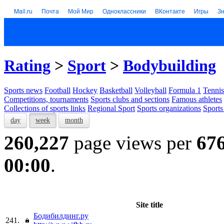
Mail.ru
Почта
Мой Мир
Одноклассники
ВКонтакте
Игры
З
Rating
>
Sport
>
Bodybuilding
Sports news
Football
Hockey
Basketball
Volleyball
Formula 1
Tennis
Competitions, tournaments
Sports clubs and sections
Famous athletes
Collections of sports links
Regional Sport
Sports organizations
Sports
day
week
month
260,227
page views per
67
00:00
.
Site title
Бодибилдинг.ру
241.