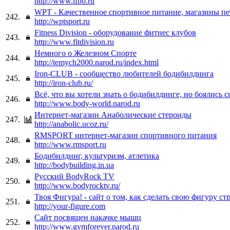
http://www.ifbb.ru
WPT - Качественное спортивное питание, магазины пе
242.
http://wptsport.ru
Fitness Division - оборудование фитнес клубов
243.
http://www.fitdivision.ru
Немного о Железном Спорте
244.
http://temych2000.narod.ru/index.html
Iron-CLUB - сообщество любителей бодибилдинга
245.
http://iron-club.ru/
Всё, что вы хотели знать о бодибилдинге, но боялись 
246.
http://www.body-world.narod.ru
Интернет-магазин Анаболические стероиды
247.
http://anabolic.ucoz.ru/
RMSPORT интернет-магазин спортивного питания
248.
http://www.rmsport.ru
Бодибилдинг, культуризм, атлетика
249.
http://bodybuilding.in.ua
Русский BodyRock TV
250.
http://www.bodyrocktv.ru/
Твоя Фигура! - сайт о том, как сделать свою фигуру ст
251.
http://your-figure.com
Сайт посвящен накачке мышц
252.
http://www.gymforever.narod.ru