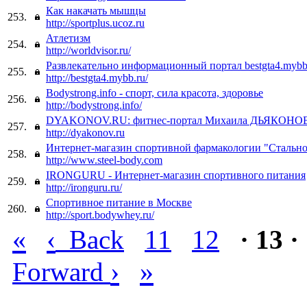
Как накачать мышцы
253.
http://sportplus.ucoz.ru
Атлетизм
254.
http://worldvisor.ru/
Развлекательно информационный портал bestgta4.mybb
255.
http://bestgta4.mybb.ru/
Bodystrong.info - спорт, сила красота, здоровье
256.
http://bodystrong.info/
DYAKONOV.RU: фитнес-портал Михаила ДЬЯКОНОВ
257.
http://dyakonov.ru
Интернет-магазин спортивной фармакологии "Стально
258.
http://www.steel-body.com
IRONGURU - Интернет-магазин спортивного питания
259.
http://ironguru.ru/
Спортивное питание в Москве
260.
http://sport.bodywhey.ru/
«
‹
Back
11
12
· 13 ·
›
»
Forward