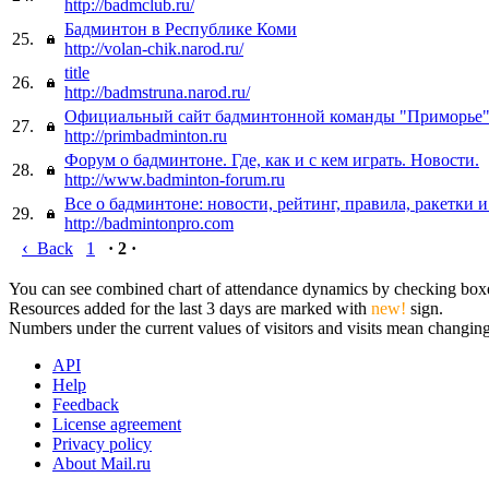
http://badmclub.ru/
Бадминтон в Республике Коми
25.
http://volan-chik.narod.ru/
title
26.
http://badmstruna.narod.ru/
Официальный сайт бадминтонной команды "Приморье
27.
http://primbadminton.ru
Форум о бадминтоне. Где, как и с кем играть. Новости.
28.
http://www.badminton-forum.ru
Все о бадминтоне: новости, рейтинг, правила, ракетки и
29.
http://badmintonpro.com
‹
Back
1
· 2 ·
You can see combined chart of attendance dynamics by checking boxes 
Resources added for the last 3 days are marked with
new!
sign.
Numbers under the current values of visitors and visits mean changings
API
Help
Feedback
License agreement
Privacy policy
About Mail.ru