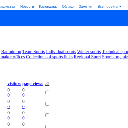
накомства
Новости
Календарь
Облако
Заметки
Все проекты
Badminton
Team Sports
Individual sports
Winter sports
Technical spor
maker offices
Collections of sports links
Regional Sport
Sports organiz
visitors
page views
0
0
0
0
0
0
0
0
0
0
0
0
0
0