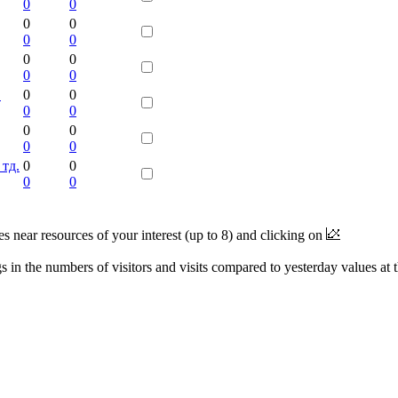
0
0
0
0
0
0
0
0
0
0
"
0
0
0
0
0
0
0
0
 тд.
0
0
0
0
near resources of your interest (up to 8) and clicking on
 in the numbers of visitors and visits compared to yesterday values at 