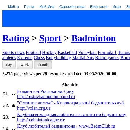
Mail.ru
Почта
Мой Мир
Одноклассники
ВКонтакте
Игры
З
Rating
>
Sport
>
Badminton
Sports news
Football
Hockey
Basketball
Volleyball
Formula 1
Tennis
athletes
Extreme
Chess
Bodybuilding
Martial Arts
Board games
Book
day
week
month
2,275
page views per
29
resources; updated
03.05.2026 00:00
.
Site title
Бадминтон Ростова-на-Дону
21.
http://rostovbadminton.narod.ru
"Осенние листья" - Кировоградский бадминтон-клуб
22.
http://volan.org.ua
Клубная командная любительская лига по бадминтону
23.
http://badmintonleague.ru/
Клуб любителей бадминтона - www.BadmClub.ru
24.