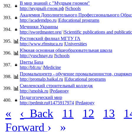
В мир знаний с "Мудрым гномом"
392.
http://мудрый-гном.рф
|
Schools
Академия Дополнительного Профессионального Обра
393.
http://academdpo.ru
|
Educational programs
Мечники Украины
394.
http://swordmaster.org/
|
Scientific publications and publicati
Ростовский филиал МГТУ ГА
395.
http://www.rfmstuca.ru
|
Universities
Южная основная общеобразовательная школа
396.
http://yuschnay.ru
|
Schools
Цветы Баха
397.
http://bfr.ru/
|
Medicine
Промальпцентр - обучение промальпинистов, снаряже
398.
http://promalp.baikal.ru
|
Educational programs
Смоленский строительный колледж
399.
http://smolsk.ru
|
Pedagogy
Педагогический мир
400.
http://pedmir.ru#1475917974
|
Pedagogy
«
‹
Back
11
12
13
1
›
»
Forward