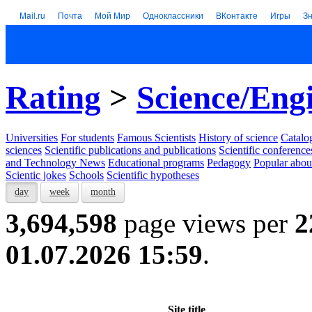
Mail.ru
Почта
Мой Мир
Одноклассники
ВКонтакте
Игры
З
Rating
>
Science/Eng
Universities
For students
Famous Scientists
History of science
Catalog
sciences
Scientific publications and publications
Scientific conference
and Technology News
Educational programs
Pedagogy
Popular abou
Scientic jokes
Schools
Scientific hypotheses
day
week
month
3,694,598
page views per
2
01.07.2026 15:59
.
Site title