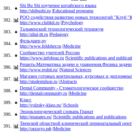
Shi Bu Shi изучение китайского языка
381.
http://shibushi.ru
|
Educational programs
РОО содействия развитию новых технологий "Клуб 
382.
http://www.clubkit.ru
|
Psychology
Тальменский технологический техникум
383.
http://altai-ttt.ru
|
Pedagogy
Фельдшер,ру
384.
http://www.feldsher.ru
|
Medicine
Сообщество учителей России
385.
https://www.infobraz.ru
|
Scientific publications and publicat
Решить-Математика задачи и уравнения.Физика задачи
386.
http://www.reshit.ru/
|
Natural Sciences
Магазин готовых контрольных, курсовых и дипломных
387.
http://studentshop.ru
|
Abstracts
Dental Community - Стоматологическое сообщество
388.
http://dentalcommunity.ru
|
Medicine
Класс
389.
http://volzsky-klass.ru/
|
Schools
Энциклопедический словарь Гранат
390.
http://granates.ru/
|
Scientific publications and publications
Тверской областной клинический перинатальный цент
391.
http://окпцто.рф
|
Medicine