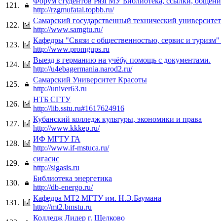
Форум студентов РязГМУ Библиотека, ссылки, общени
121.
http://rzgmufatal.topbb.ru/
Самарский государственный технический университет
122.
http://www.samgtu.ru/
Кафедры "Связи с общественностью, сервис и туриз
123.
http://www.promgups.ru
Выезд в германию на учёбу. помощь с документами.
124.
http://u4ebagermania.narod2.ru/
Самарский Университет Красоты
125.
http://univer63.ru
НТБ СГТУ
126.
http://lib.sstu.ru#1617624916
Кубанский колледж культуры, экономики и права
127.
http://www.kkkep.ru/
ИФ МГТУ ГА
128.
http://www.if-mstuca.ru/
сигасис
129.
http://sigasis.ru
Библиотека энергетика
130.
http://db-energo.ru/
Кафедра МТ2 МГТУ им. Н.Э.Баумана
131.
http://mt2.bmstu.ru
Колледж Лидер г. Щелково