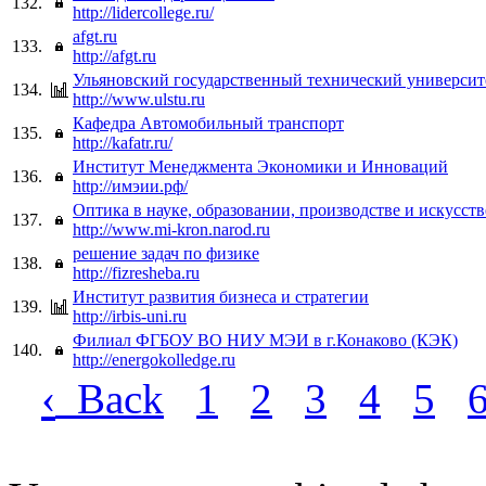
132.
http://lidercollege.ru/
afgt.ru
133.
http://afgt.ru
Ульяновский государственный технический университ
134.
http://www.ulstu.ru
Кафедра Автомобильный транспорт
135.
http://kafatr.ru/
Институт Менеджмента Экономики и Инноваций
136.
http://имэии.рф/
Оптика в науке, образовании, производстве и искусств
137.
http://www.mi-kron.narod.ru
решение задач по физике
138.
http://fizresheba.ru
Институт развития бизнеса и стратегии
139.
http://irbis-uni.ru
Филиал ФГБОУ ВО НИУ МЭИ в г.Конаково (КЭК)
140.
http://energokolledge.ru
‹
Back
1
2
3
4
5