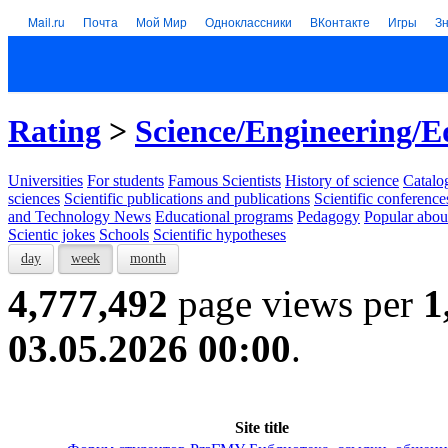
Mail.ru
Почта
Мой Мир
Одноклассники
ВКонтакте
Игры
З
Rating
>
Science/Engineering/E
Universities
For students
Famous Scientists
History of science
Catalog
sciences
Scientific publications and publications
Scientific conference
and Technology News
Educational programs
Pedagogy
Popular abou
Scientic jokes
Schools
Scientific hypotheses
day
week
month
4,777,492
page views per
1
03.05.2026 00:00
.
Site title