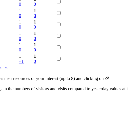
0
0
1
1
0
0
1
1
0
0
1
1
0
0
1
1
0
0
1
1
+1
0
›
»
near resources of your interest (up to 8) and clicking on
 in the numbers of visitors and visits compared to yesterday values at 