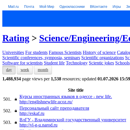
Mail.ru
Почта
Мой Мир
Одноклассники
ВКонтакте
Игры
З
Rating
>
Science/Engineering/E
Universities
For students
Famous Scientists
History of science
Catalog
Scientific conferences, symposia, seminars
Scientific organizations
Sc
Software for scientists
Student life
Technology
Scientic jokes
Schools
day
week
month
1,488,934
page views per
1,538
resources; updated
01.07.2026 15:5
Site title
Курсы иностранных языков в одессе - new life.
501.
http://englishnewlife.ucoz.ru/
Персональный сайт преподавателя
502.
http://eskaf.ru
ВлГУ - Владимирский государственный университет
503.
http://vl-g-u.narod.ru