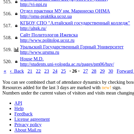
515.
http://vi-npi.ru
Отдел практики МУ им. Маринеско ОНМА
516.
http://omu-praktika.ucoz.ua
КГБОУ СПО "Алтайский государственный колледж"
517.
http://altgk.ru/
Сайт Политологов Ижевска
518.
http://www.politolog.ucoz.ru
Уральский Государственный Горный Университет
519.
http://www.ursmu.ru
House M.D.
520.
http://students.uni-vologda.ac.ru/pages/pm06/huv/
«
‹
Back
21
22
23
24
25
· 26 ·
27
28
29
30
Forward
You can see combined chart of attendance dynamics by checking boxes 
Resources added for the last 3 days are marked with
new!
sign.
Numbers under the current values of visitors and visits mean changings
API
Help
Feedback
License agreement
Privacy policy
About Mail.ru