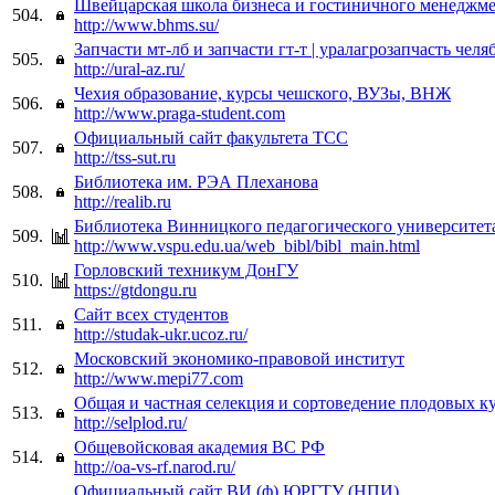
Швейцарская школа бизнеса и гостиничного менеджме
504.
http://www.bhms.su/
Запчасти мт-лб и запчасти гт-т | уралагрозапчасть челя
505.
http://ural-az.ru/
Чехия образование, курсы чешского, ВУЗы, ВНЖ
506.
http://www.praga-student.com
Официальный сайт факультета ТСС
507.
http://tss-sut.ru
Библиотека им. РЭА Плеханова
508.
http://realib.ru
Библиотека Винницкого педагогического университет
509.
http://www.vspu.edu.ua/web_bibl/bibl_main.html
Горловский техникум ДонГУ
510.
https://gtdongu.ru
Сайт всех студентов
511.
http://studak-ukr.ucoz.ru/
Московский экономико-правовой институт
512.
http://www.mepi77.com
Общая и частная селекция и сортоведение плодовых к
513.
http://selplod.ru/
Общевойсковая академия ВС РФ
514.
http://oa-vs-rf.narod.ru/
Официальный сайт ВИ (ф) ЮРГТУ (НПИ)