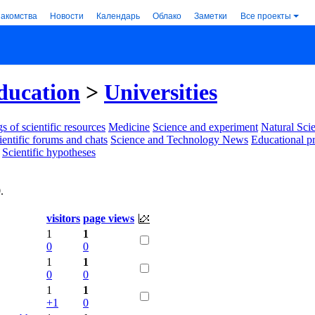
накомства
Новости
Календарь
Облако
Заметки
Все проекты
ducation
>
Universities
s of scientific resources
Medicine
Science and experiment
Natural Sci
ientific forums and chats
Science and Technology News
Educational p
Scientific hypotheses
9
.
visitors
page views
1
1
0
0
1
1
0
0
1
1
+1
0