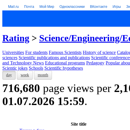
Mail.ru
Почта
Мой Мир
Одноклассники
ВКонтакте
Игры
З
Rating
>
Science/Engineering/E
Universities
For students
Famous Scientists
History of science
Catalog
sciences
Scientific publications and publications
Scientific conference
and Technology News
Educational programs
Pedagogy
Popular abou
Scientic jokes
Schools
Scientific hypotheses
day
week
month
716,680
page views per
2,1
01.07.2026 15:59
.
Site title