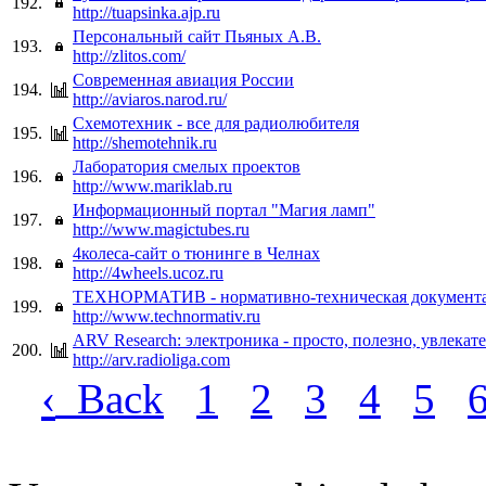
192.
http://tuapsinka.ajp.ru
Персональный сайт Пьяных А.В.
193.
http://zlitos.com/
Современная авиация России
194.
http://aviaros.narod.ru/
Схемотехник - все для радиолюбителя
195.
http://shemotehnik.ru
Лаборатория смелых проектов
196.
http://www.mariklab.ru
Информационный портал "Магия ламп"
197.
http://www.magictubes.ru
4колеса-сайт о тюнинге в Челнах
198.
http://4wheels.ucoz.ru
ТЕХНОРМАТИВ - нормативно-техническая документ
199.
http://www.technormativ.ru
ARV Research: электроника - просто, полезно, увлекат
200.
http://arv.radioliga.com
‹
Back
1
2
3
4
5