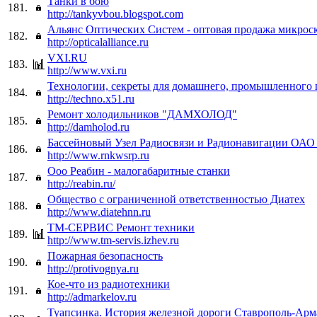
Танки в бою
181.
http://tankyvbou.blogspot.com
Альянс Оптических Систем - оптовая продажа микроск
182.
http://opticalalliance.ru
VXI.RU
183.
http://www.vxi.ru
Технологии, секреты для домашнего, промышленного
184.
http://techno.x51.ru
Ремонт холодильников "ДАМХОЛОД"
185.
http://damholod.ru
Бассейновый Узел Радиосвязи и Радионавигации ОА
186.
http://www.rnkwsrp.ru
Ооо Реабин - малогабаритные станки
187.
http://reabin.ru/
Общество с ограниченной ответственностью Диатех
188.
http://www.diatehnn.ru
ТМ-СЕРВИС Ремонт техники
189.
http://www.tm-servis.izhev.ru
Пожарная безопасность
190.
http://protivognya.ru
Кое-что из радиотехники
191.
http://admarkelov.ru
Туапсинка. История железной дороги Ставрополь-Арм