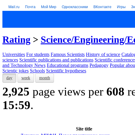
Mail.ru
Почта
Мой Мир
Одноклассники
ВКонтакте
Игры
З
Rating
>
Science/Engineering/E
Universities
For students
Famous Scientists
History of science
Catalog
sciences
Scientific publications and publications
Scientific conference
and Technology News
Educational programs
Pedagogy
Popular abou
Scientic jokes
Schools
Scientific hypotheses
day
week
month
2,925
page views per
608
re
15:59
.
Site title