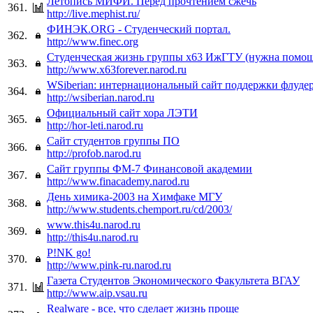
Летопись МИФИ. Перед прочтением сжечь
361.
http://live.mephist.ru/
ФИНЭК.ORG - Студенческий портал.
362.
http://www.finec.org
Студенческая жизнь группы x63 ИжГТУ (нужна помо
363.
http://www.x63forever.narod.ru
WSiberian: интернациональный сайт поддержки флуде
364.
http://wsiberian.narod.ru
Официальный сайт хора ЛЭТИ
365.
http://hor-leti.narod.ru
Сайт студентов группы ПО
366.
http://profob.narod.ru
Сайт группы ФМ-7 Финансовой академии
367.
http://www.finacademy.narod.ru
День химика-2003 на Химфаке МГУ
368.
http://www.students.chemport.ru/cd/2003/
www.this4u.narod.ru
369.
http://this4u.narod.ru
P!NK go!
370.
http://www.pink-ru.narod.ru
Газета Студентов Экономического Факультета ВГАУ
371.
http://www.aip.vsau.ru
Realware - все, что сделает жизнь проще