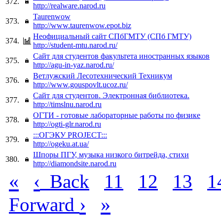
372.
http://realware.narod.ru
Taurenwow
373.
http://www.taurenwow.epot.biz
Неофициальный сайт СПбГМТУ (СПб ГМТУ)
374.
http://student-mtu.narod.ru/
Сайт для студентов факультета иностранных языков
375.
http://agu-in-yaz.narod.ru/
Ветлужский Лесотехнический Техникум
376.
http://www.gouspovlt.ucoz.ru/
Сайт для студентов. Электронная библиотека.
377.
http://timslnu.narod.ru
ОГТИ - готовые лабораторные работы по физике
378.
http://ogti-glr.narod.ru
:::ОГЭКУ PROJECT:::
379.
http://ogeku.at.ua/
Шпоры ПГУ, музыка низкого битрейда, стихи
380.
http://diamondsite.narod.ru
«
‹
Back
11
12
13
1
›
»
Forward