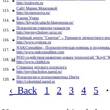
112.
http://roslovets.ru
Сайт Марии Морозовой
113.
http://m-morozova.ru/
Ключи Удачи
114.
https://klyuchi-udachi.blagorussia.ru/
Психология гомосексуальности
115.
http://gaypsychology.ucoz.ru/
Учебный центр "Синтон" -- Тренинги личностного рос
116.
http://www.syntone.ru
NAKConsulting - Психологическая помощь и поддержк
117.
http://www.nakconsulting.com
РОО содействия развитию новых технологий "Клуб 
118.
http://www.clubkit.ru
Страница детского психолога
119.
http://psychucholog.narod.ru/
Психология и психосемантика Цвета
120.
http://colormind.narod.ru
‹
Back
1
2
3
4
5
·