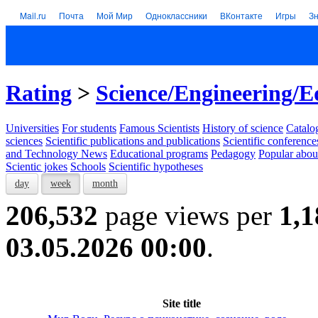
Mail.ru
Почта
Мой Мир
Одноклассники
ВКонтакте
Игры
З
Rating
>
Science/Engineering/E
Universities
For students
Famous Scientists
History of science
Catalog
sciences
Scientific publications and publications
Scientific conference
and Technology News
Educational programs
Pedagogy
Popular abou
Scientic jokes
Schools
Scientific hypotheses
day
week
month
206,532
page views per
1,1
03.05.2026 00:00
.
Site title