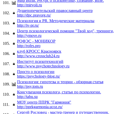
Мир Воли. Ресурс о психонетике, сознание, воле.
101.
http://mirvoli.ru
Душепопечительский православный центр
102.
http://dpc.pravorg.ru/
Психология и PR. Методические материалы
103.
http://iv-pr.ru/
Центр психологической помощи "Твой ход", тренинги
104.
http://ymove.ru
РОФЭС - МОНИКОР
105.
http://rofes.pro
клуб КРОСС Красноярск
106.
http://www.crossclub24.ru
Институт психотехнолгий
107.
http://www.psychotechnology.ru
Просто о психологии
108.
https://psychology-blog.ru/
Психология: гипотезы и теории - обзорная статья
109.
http://psy.tom.ru
Консультация психолога, статьи по психологии.
110.
http://tabu.su
МОУ центр ППРК "Гармония"
111.
http://pprkgarmonia.ucoz.ru/
Сергей Рословец - мастер-тренер и путешественник.