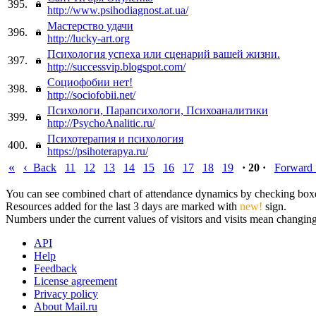
395.
http://www.psihodiagnost.at.ua/
Мастерство удачи
396.
http://lucky-art.org
Психология успеха или сценарий вашей жизни.
397.
http://successvip.blogspot.com/
Социофобии нет!
398.
http://sociofobii.net/
Психологи, Парапсихологи, Психоаналитики
399.
http://PsychoAnalitic.ru/
Психотерапия и психология
400.
https://psihoterapya.ru/
«
‹
Back
11
12
13
14
15
16
17
18
19
· 20 ·
Forward
You can see combined chart of attendance dynamics by checking boxes 
Resources added for the last 3 days are marked with
new!
sign.
Numbers under the current values of visitors and visits mean changings
API
Help
Feedback
License agreement
Privacy policy
About Mail.ru