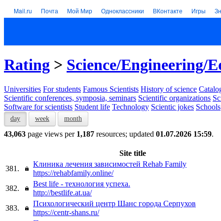
Mail.ru
Почта
Мой Мир
Одноклассники
ВКонтакте
Игры
З
Rating
>
Science/Engineering/E
Universities
For students
Famous Scientists
History of science
Catalog
Scientific conferences, symposia, seminars
Scientific organizations
Sc
Software for scientists
Student life
Technology
Scientic jokes
Schools
day
week
month
43,063
page views per
1,187
resources; updated
01.07.2026 15:59
.
Site title
Клиника лечения зависимостей Rehab Family
381.
https://rehabfamily.online/
Best life - технология успеха.
382.
http://bestlife.at.ua/
Психологический центр Шанс города Серпухов
383.
https://centr-shans.ru/