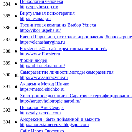
Психология человека
384.
https://psyhoscop.ru/
Виртуальная психотерапия
385.
http://_esina.lj.ru
Тренинговая компания Выбор Успеха
386.
http://vibor-uspeha.ru/
Елена Шарыгина, психолог, игропрактик, бизнес-трен
387.
https://elenasharygina.ru
Focster site.© - сайт креативных личностей.
388.
http://www.Focster.ru
Фобии людей
389.
http://fobia-net.narod.ru/
Саморазвитие личности,методы саморазвития.
390.
http://www.samrazvitie.ru
Академия Метод Шичко
391.
https://metod-shichko.ru
Холотропное дыхание в Саратове с сертифицированн
392.
http://saratovholotropic.narod.ru/
Психолог Аля Середа
393.
https://alyasereda.com
Анорексия - быть пойманной и выжить
394.
http://anorexia-nervoza.blogspot.com
Сайт Игоря Окуленко