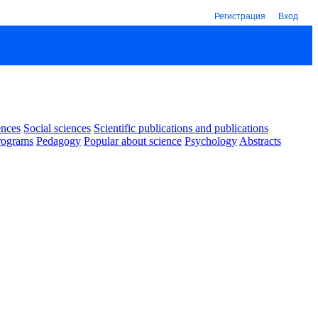
Регистрация
Вход
ences
Social sciences
Scientific publications and publications
rograms
Pedagogy
Popular about science
Psychology
Abstracts