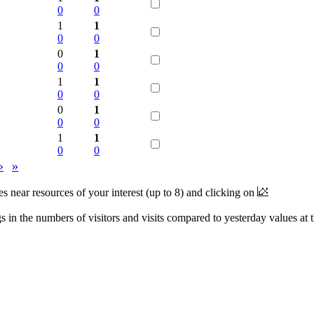
0
0
1
1
0
0
0
1
0
0
1
1
0
0
0
1
0
0
1
1
0
0
›
»
near resources of your interest (up to 8) and clicking on
 in the numbers of visitors and visits compared to yesterday values at 