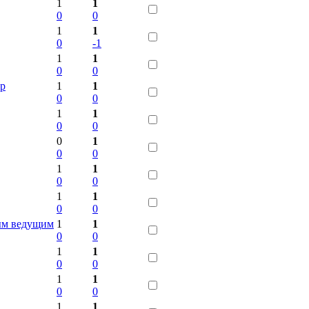
1
1
0
0
1
1
0
-1
1
1
0
0
ер
1
1
0
0
1
1
0
0
0
1
0
0
1
1
0
0
1
1
0
0
ым ведущим
1
1
0
0
1
1
0
0
1
1
0
0
1
1