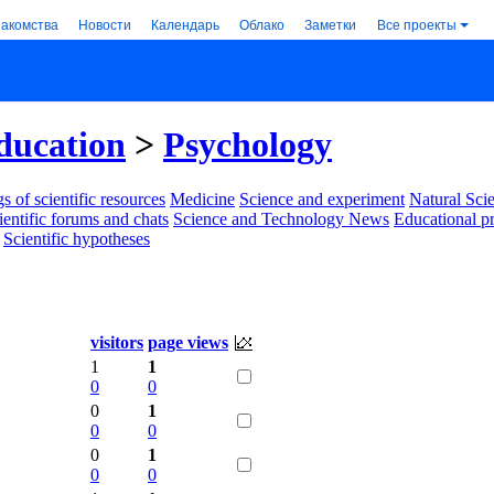
накомства
Новости
Календарь
Облако
Заметки
Все проекты
ducation
>
Psychology
s of scientific resources
Medicine
Science and experiment
Natural Sci
ientific forums and chats
Science and Technology News
Educational p
Scientific hypotheses
visitors
page views
1
1
0
0
0
1
0
0
0
1
0
0